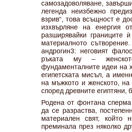
самозадоволяване, завърши
легенда неизбежно предиз
взрив“, това всъщност е д
изхвърляне на енергия о
разширявайки границите ѝ
материалното сътворение.
андрогин3: неговият фало
ръката му – женско
фундаменталните идеи на х
египетската мисъл, а имен
на мъжкото и женското, на 
според древните египтяни, 
Родена от фонтана сперма
да се разраства, постепен
материален свят, който 
преминала през няколко др