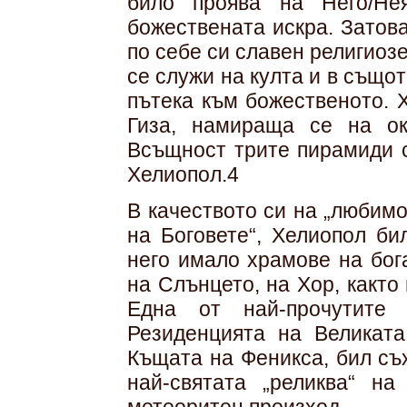
било проява на Него/Не
божествената искра. Затов
по себе си славен религиозе
се служи на култа и в също
пътека към божественото. 
Гиза, намираща се на ок
Всъщност трите пирамиди с
Хелиопол.4
В качеството си на „любимо
на Боговете“, Хелиопол би
него имало храмове на бог
на Слънцето, на Хор, както 
Една от най-прочутите 
Резиденцията на Великата
Къщата на Феникса, бил съ
най-святата „реликва“ на