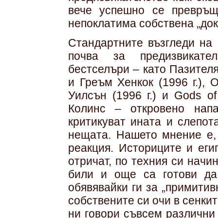
вече успешно се превръщ
непоклатима собствена „док
Стандартните възгледи на 
почва за предизвикате
бестселъри – като Пазител
и Греъм Хенкок (1996 г.),
Уилсън (1996 г.) и Gods o
Колинс – откровено напа
критикуват ината и слепот
нещата. Нашето мнение е, 
реакция. Историците и еги
отричат, по техния си начин
били и още са готови да 
обявявайки ги за „примитив
собствените си очи в сенки
ни говори съвсем различни