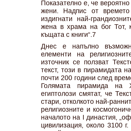
Показателно е, че вероятно
жени. Надпис от времето
издигнати най-грандиозни
жена в храма на бог Тот, 
къщата с книги“.7
Днес е напълно възможн
елементи на религиознит
източник се ползват Текст
текст, този в пирамидата на
почти 200 години след време
Голямата пирамида на Х
египтолози смятат, че Тек
стари, отколкото най-раннит
религиозните и космогонич
началото на I династия, „о
цивилизация, около 3100 г.