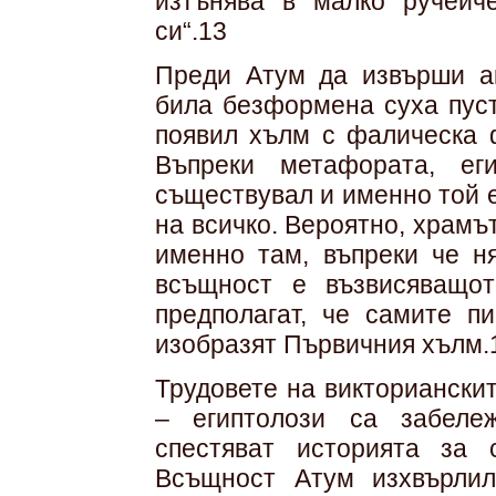
изтънява в малко ручейче
си“.13
Преди Атум да извърши ак
била безформена суха пуст
появил хълм с фалическа 
Въпреки метафората, ег
съществувал и именно той 
на всичко. Вероятно, храмъ
именно там, въпреки че ня
всъщност е възвисяващот
предполагат, че самите п
изобразят Първичния хълм.
Трудовете на викториански
– египтолози са забеле
спестяват историята за 
Всъщност Атум изхвърлил