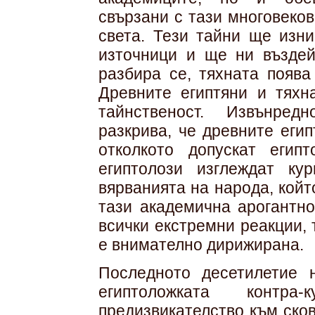
свързани с тази многовеко
света. Тези тайни ще изни
източници и ще ни въздей
разбира се, тяхната поява
Древните египтяни и тяхн
тайнственост. Извънред
разкрива, че древните еги
отколкото допускат египт
египтолози изглеждат ку
вярванията на народа, койт
тази академична арогантно
всички екстремни реакции, 
е внимателно дирижирана.
Последното десетилетие 
египтоложката контр
предизвикателство към ско