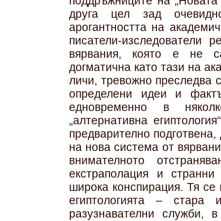
поддръжниците на „Новата 
друга цел зад очевидн
арогантността на академич
писатели-изследователи р
вярвания, която е не с
догматична като тази на ака
личи, тревожно преследва 
определени идеи и фактъ
едновременно в някол
„алтернативна египтология
предварително подготвена,
на нова система от вярвани
внимателното отстраняв
екстраполация и странни
широка конспирация. Тя се
египтологията – стара 
разузнавателни служби, 