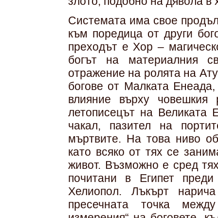
злото, подобно на дявола в 
Системата има свое продъл
към поредица от други бог
преходът е Хор – магическ
богът на материалния св
отражение на ролята на Ат
богове от Малката Енеада, 
влияние върху човешкия 
летописецът на Великата Е
чакал, пазител на порти
мъртвите. На това ниво об
като всяко от тях се зани
живот. Възможно е сред тях
почитани в Египет преди
Хелиопол. Лъкърт нарича
пресечната точка между
измерения“ на боговете, к