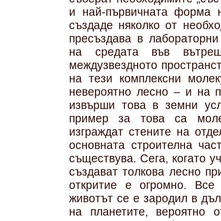
и най-първичната форма н
създаде няколко от необхо
пресъздава в лабораторни
на средата във вътреш
междузвездното пространст
на тези комплексни молек
невероятно лесно – и на п
извърши това в земни усл
пример за това са моле
изграждат стените на отде
основната строителна час
съществува. Сега, когато у
създават толкова лесно пр
откритие е огромно. Все 
животът се е зародил в дъл
на планетите, вероятно 