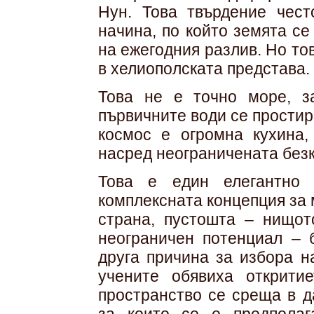
Нун. Това твърдение чест
начина, по който земята се
на ежегодния разлив. Но то
в хелиополската представа. К
Това не е точно море, з
първичните води се простират
космос е огромна кухина,
насред неограничената без
Това е един елегантно 
комплексната концепция за 
страна, пустошта – нищот
неограничен потенциал – 
друга причина за избора н
учените обявиха открити
пространство се среща в д