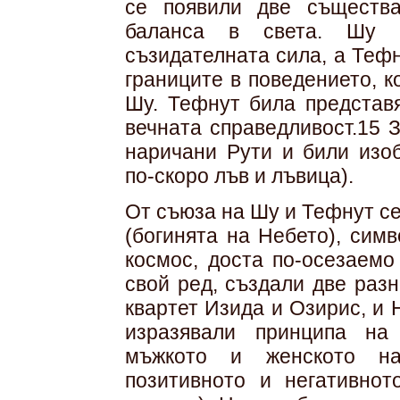
се появили две съществ
баланса в света. Шу б
съзидателната сила, а Тефн
границите в поведението, 
Шу. Тефнут била представя
вечната справедливост.15 
наричани Рути и били изоб
по-скоро лъв и лъвица).
От съюза на Шу и Тефнут се
(богинята на Небето), сим
космос, доста по-осезаемо
свой ред, създали две раз
квартет Изида и Озирис, и 
изразявали принципа на
мъжкото и женското на
позитивното и негативнот