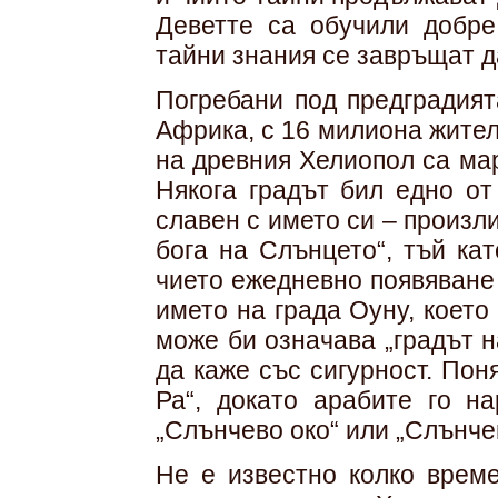
Деветте са обучили добре
тайни знания се завръщат д
Погребани под предградият
Африка, с 16 милиона жител
на древния Хелиопол са ма
Някога градът бил едно от
славен с името си – произл
бога на Слънцето“, тъй ка
чието ежедневно появяване
името на града Оуну, което
може би означава „градът н
да каже със сигурност. Пон
Ра“, докато арабите го н
„Слънчево око“ или „Слънче
Не е известно колко врем