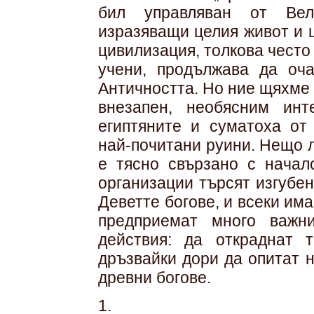
бил управляван от Вели
изразяващи целия живот и 
цивилизация, толкова често
учени, продължава да оча
Античността. Но ние щяхме 
внезапен, необясним ин
египтяните и суматоха от
най-почитани руини. Нещо л
е тясно свързано с начал
организации търсят изгубе
Деветте богове, и всеки има
предприемат много важн
действия: да откраднат 
дръзвайки дори да опитат 
древни богове.
1.