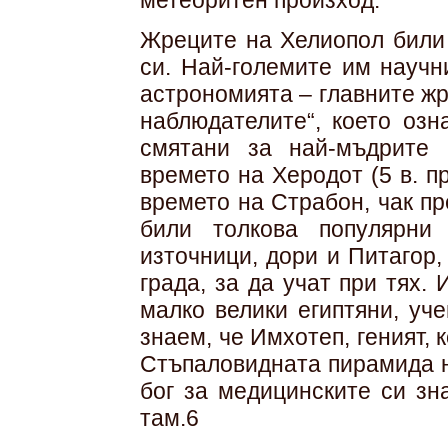
метеоритен произход.
Жреците на Хелиопол били 
си. Най-големите им научн
астрономията – главните жр
наблюдателите“, което озн
смятани за най-мъдрите 
времето на Херодот (5 в. пр
времето на Страбон, чак пр
били толкова популярни
източници, дори и Питагор
града, за да учат при тях.
малко велики египтяни, уч
знаем, че Имхотеп, геният,
Стъпаловидната пирамида н
бог за медицинските си зн
там.6