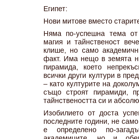
Египет:
Нови митове вместо старит
Няма по-успешна тема от 
магия и тайнственост веч
клише, но само академичн
факт. Има нещо в земята н
пирамида, което непрекъ
всички други култури в пред
– като културите на докол
също строят пирамиди, п
тайнствеността си и абсолю
Изобилието от доста успе
последните години, не само
е определено по-загадъ
академиците, но и обещ