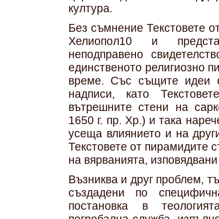
култура.
Без съмнение Текстовете о
Хелиопол10 и предста
неподправено свидетелств
единственото религиозно пи
време. Със същите идеи с
надписи, като Текстове
вътрешните стени на сарк
1650 г. пр. Хр.) и така наре
усеща влиянието и на друг
Текстовете от пирамидите 
на вярванията, изповядвани
Възниква и друг проблем, т
създадени по специфичн
постановка в теологият