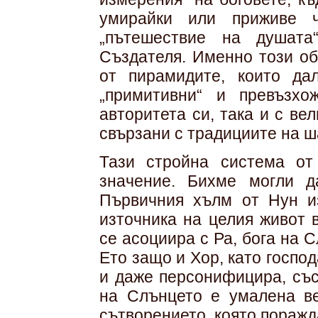
умирайки или приживе ч
„пътешествие на душата
Създателя. Именно този об
от пирамидите, които да
„примитивни“ и превъзхо
авторитета си, така и с ве
свързани с традициите на 
Тази стройна система от
значение. Бихме могли д
Първичния хълм от Нун из
източника на целия живот 
се асоциира с Ра, бога на 
Ето защо и Хор, като господ
и даже персонифицира, със
на Слънцето е умалена ве
сътворението, която поражд