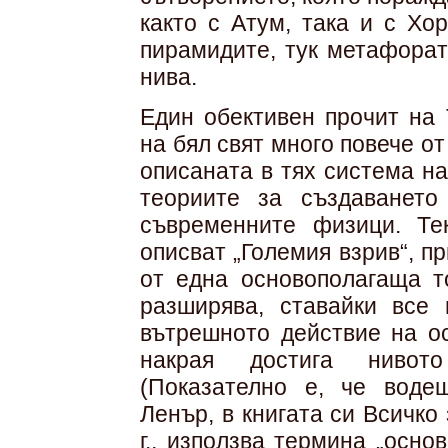
както с Атум, така и с Хо
пирамидите, тук метафорат
нива.
Един обективен прочит на 
на бял свят много повече о
описаната в тях система н
теориите за създаванет
съвременните физици. Те
описват „Големия взрив“, п
от една основополагаща т
разширява, ставайки все 
вътрешното действие на ос
накрая достига нивот
(Показателно е, че воде
Ленър, в книгата си Всичко
г., използва термина „осно