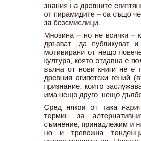
знания на древните египтян
от пирамидите – са също ч
за безсмислици.
Мнозина – но не всички – 
дръзват „да публикуват и
мотивирани от нещо повече
култура, която отдавна е п
вълна от нови книги не е 
древния египетски гений (
признание, които заслужава
има нещо друго, нещо дълбо
Сред някои от така нарич
термин за алтернативни
съмнение, принадлежим и н
но и тревожна тенденц