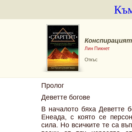
Към
Конспирация
Лин Пикнет
Откъс
Пролог
Деветте богове
В началото бяха Деветте б
Енеада, с която се персо
сила. Но всичките те са в