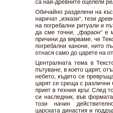
са най-древните оцелели ре
Обичайно разделени на къси
наричат „изкази“, тези дре
на погребални ритуали и пъ
да сме точни, „фараон“ е 
причини да вярваме, че Тек
погребални канони, нито пъ
отнася само до царете на о
Централната тема в Тексто
пътуване, в което царят, от
небето, където се превръщ
царят се среща с различни 
приет в техния кръг. След 
си наследник, във формата
този начин действителн
царската династия и поддъ