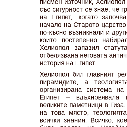
писмен източник, Хелиопол
със сигурност се знае, че 
на Египет, „когато започв
начало на Старото царство (
по-късно възникнали и друг
които постепенно набира
Хелиопол запазил стату
отбелязвана неговата антич
история на Египет.
Хелиопол бил главният ре
пирамидите, а теология
организирана система на 
Египет – вдъхновявала 
великите паметници в Гиза.
на това място, теологият
всички знания. Всичко, ко