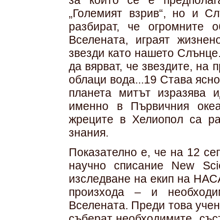
за които се е предполаг
„Големият взрив“, но и Сл
разбират, че огромните 
Вселената, играят жизнен
звезди като нашето Слънце.
да вярват, че звездите, на 
облаци вода...19 Става ясн
планета митът изразява и
именно в Първичния океа
жреците в Хелиопол са ра
знания.
Показателно е, че на 12 се
научно списание New Scie
изследване на екип на НАС
произхода – и необходи
Вселената. Преди това учен
съберат необходимите „съст