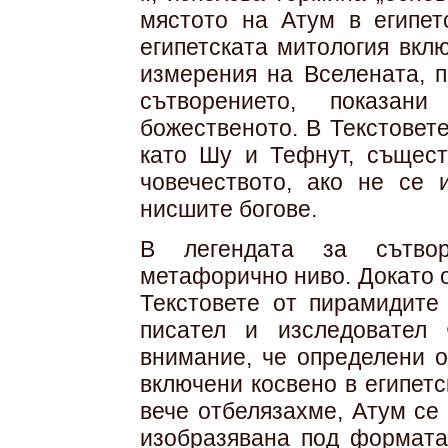
мястото на Атум в египет
египетската митология вкл
измерения на Вселената, п
сътворението, показа
божественото. В Текстовет
като Шу и Тефнут, същест
човечеството, ако не се 
нисшите богове.
В легендата за сътво
метафорично ниво. Докато 
Текстовете от пирамидите
писател и изследовател
внимание, че определени о
включени косвено в египетс
вече отбелязахме, Атум се
изобразявана под формата