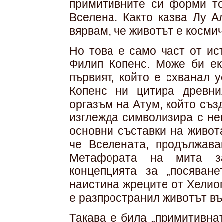
примитивните си форми то
Вселена. Както казва Лу А
вярвам, че животът е космич
Но това е само част от ис
Филип Копенс. Може би е
първият, който е схванал 
Копенс ни цитира древни
оргазъм на Атум, който съз
изглежда символизира с не
основни съставки на живот
че Вселената, продължава
Метафората на мита з
концепцията за „посяван
наистина жреците от Хелиоп
е разпространил животът въ
Такава е била „примитивнат