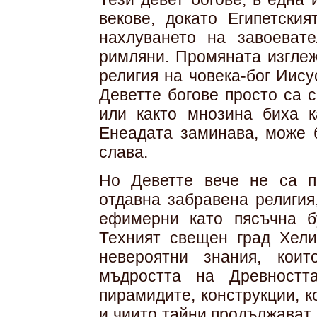
векове, докато Египетски
нахлуването на завоевате
римляни. Промяната изглеж
религия на човека-бог Иису
Деветте богове просто са 
или както мнозина биха к
Енеадата заминава, може б
слава.
Но Деветте вече не са п
отдавна забравена религия
ефимерни като пясъчна б
Техният свещен град Хели
невероятни знания, кои
мъдростта на Древностт
пирамидите, конструкции, к
и чиито тайни продължават 