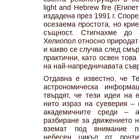
light and Hebrew fire (Егип
издадена през 1991 г. Споре
осезаема простота, но кри
същност. Стигнахме до 
Хелиопол относно природат
и какво се случва след смър
практични, като освен това
на най-напредничавата съв
Отдавна е известно, че Т
астрономическа информа
твърдят, че тези идеи на 
нито израз на суеверия – 
академичните среди – а
разбиране за движението н
вземат под внимание пр
небесен цикъл от почт