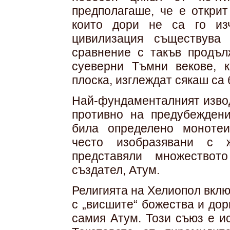
предполагаше, че е открит
които дори не са го изч
цивилизация съществува
сравнение с такъв продъл
суеверни Тъмни векове, 
плоска, изглеждат сякаш са 
Най-фундаменталният извод
противно на предубеждени
била определено монотеи
често изобразявани с ж
представяли множествот
създател, Атум.
Религията на Хелиопол вкл
с „висшите“ божества и дор
самия Атум. Този съюз е и