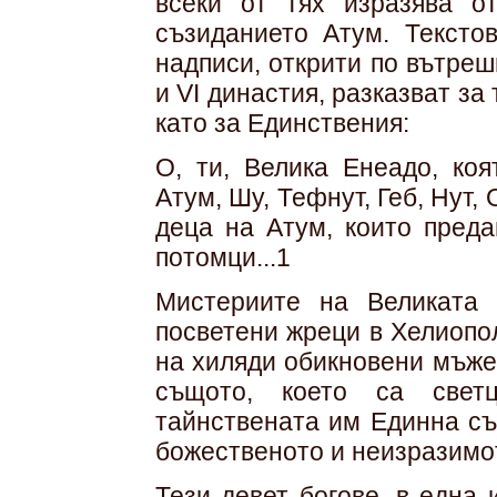
всеки от тях изразява о
съзиданието Атум. Тексто
надписи, открити по вътре
и VI династия, разказват за
като за Единствения:
О, ти, Велика Енеадо, коя
Атум, Шу, Тефнут, Геб, Нут, 
деца на Атум, които преда
потомци...1
Мистериите на Великата 
посветени жреци в Хелиопол
на хиляди обикновени мъже 
същото, което са свет
тайнствената им Единна с
божественото и неизразимо
Тези девет богове, в една