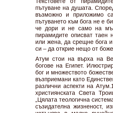
Текстовете от пирамидит
пътуване на душата. Споре
възможно и приложимо са
пътуването към бога не е б
че дори и не само на мър
пирамидите описват таен н
или жена, да срещне бога и
си – да открие нещо от боже
Атум стои на върха на Ве
богове на Египет. Илюстри
бог и множеството божеств
възприемани като Единстве
различни аспекти на Атум.
християнската Света Трои
„Цялата теологична система
съзидателна жизненост, из