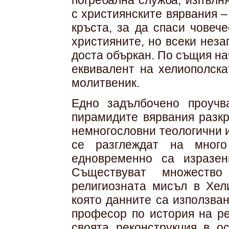
погребална служба, изпълн
с християнските вярвания –
кръста, за да спаси човеч
християните, но всеки неза
доста объркан. По същия на
еквивалент на хелиополска
молитвеник.
Едно задълбочено проучв
пирамидите вярвания разкр
немногословни теологични и
се разглеждат на много
едновременно са изразен
Съществуват множество
религиозната мисъл в Хели
която данните са използва
професор по история на ре
своята реконструкция в ос