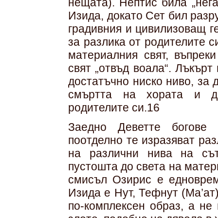
нещата). Нептис била „нег
Изида, докато Сет бил раз
градивния и цивилизоващ г
за разлика от родителите с
материалния свят, въпрек
свят „отвъд воала“. Лъкърт
достатъчно ниско ниво, за 
смъртта на хората и де
родителите си.16
Заедно Деветте богове 
поотделно те изразяват ра
на различни нива на сът
пустошта до света на матер
смисъл Озирис е едноврем
Изида е Нут, Тефнут (Ма’ат
по-комплексен образ, а не