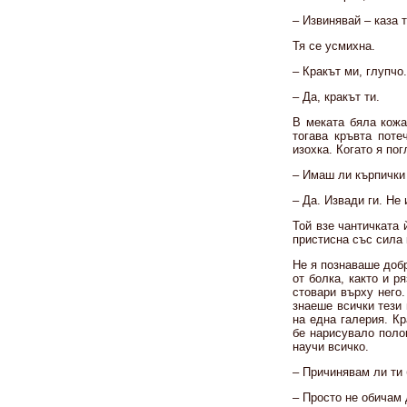
– Извинявай – каза т
Тя се усмихна.
– Кракът ми, глупчо.
– Да, кракът ти.
В меката бяла кожа
тогава кръвта поте
изохка. Когато я по
– Имаш ли кърпички
– Да. Извади ги. Не
Той взе чантичката 
пристисна със сила 
Не я познаваше добр
от болка, както и р
стовари върху него.
знаеше всички тези 
на една галерия. Кр
бе нарисувало полов
научи всичко.
– Причинявам ли ти
– Просто не обичам 