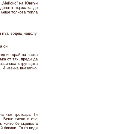
в „Мейсис“ на Юниън
едената пързалка до
я беше толкова топла
н път, водещ надолу,
а си.
адния край на парка
ъка от тях, преди да
разсичаха струящата
 И извика внезапно,
на към тротоара. Тя
и. Беше тясно и със
, която бе скривала
ѝ бикини. Тя го видя