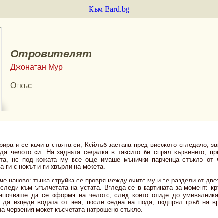
Към Bard.bg
Отровителят
Джонатан Мур
Откъс
рира и се качи в стаята си, Кейлъб застана пред високото огледало, з
еда челото си. На задната седалка в таксито бе спрял кървенето, пр
ата, но под кожата му все още имаше мънички парченца стъкло от ч
а ги с нокът и ги хвърли на мокета.
че наново: тънка струйка се провря между очите му и се раздели от двет
 следи към ъгълчетата на устата. Вгледа се в картината за момент: кр
започваше да се о­формя на челото, след което отиде до умивалник
а да изцеди водата от нея, после седна на пода, подпрял гръб на в
на червения мокет късчетата натрошено стъкло.