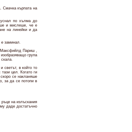
а. Смачка кърпата на
пуснал по хълма до
ше и мислеше, че е
ане на линейки и да
 е заминал.
а Макс­фийлд Париш ,
, изобразяващо група
 скала.
и светът, в който то
тази цел. Когато ги
а скоро се накланяше
, за да се потопи в
 ръце на излъскания
 му даде достатъчно