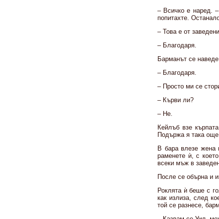
– Всичко е наред. –
попитахте. Останалот
– Това е от заведен
– Благодаря.
Барманът се наведе 
– Благодаря.
– Просто ми се стор
– Кърви ли?
– Не.
Кейлъб взе кърпата
Подържа я така още 
В бара влезе жена 
раменете ѝ, с коет
всеки мъж в заведен
После се обърна и и
Роклята ѝ беше с г
как излиза, след к
той се разнесе, бар
– Казвам се Уил, ме