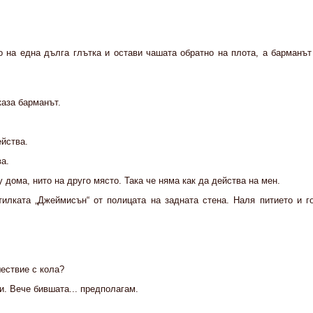
о на една дълга глътка и остави чашата обратно на плота, а барманът
каза барманът.
ейства.
а.
у дома, нито на друго място. Така че няма как да действа на мен.
илката „Джеймисън“ от полицата на задната стена. Наля питието и го
ествие с кола?
и. Вече бившата... предполагам.