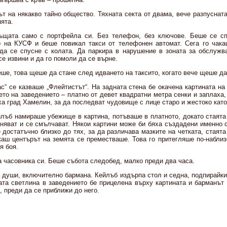
ът на някакво тайно общество. Тяхната секта от двама, вече разпуснат
нята.
ъщата само с портфейла си. Без телефон, без ключове. Беше се с
 на КУСФ и беше повикал такси от телефонен автомат. Сега го чака
а се спусне с колата. Да паркира в нарушение в зоната за обслужв
се извини и да го помоли да се върне.
ше, това щеше да стане след идването на таксито, когато вече щеше да
с“ се казваше „Флейтистът“. На задната стена бе окачена картината н
то на заведението – платно от девет квадратни метра сенки и заплаха
ха град Хамелин, за да последват чудовище с лице старо и жестоко като
лъб намираше убежище в картина, потъваше в платното, докато стаята 
няват и се смълчават. Някои картини може би бяха създадени именно с 
достатъчно близко до тях, за да различава мазките на четката, стаят
каш центърът на земята се преместваше. Това го притегляше по-наблизо
я боя.
 часовника си. Беше събота следобед, малко преди два часа.
 души, включително бармана. Кейлъб издърпа стол и седна, подпирайки
ата светлина в заведението бе прицелена върху картината и барманът
, преди да се приближи до него.