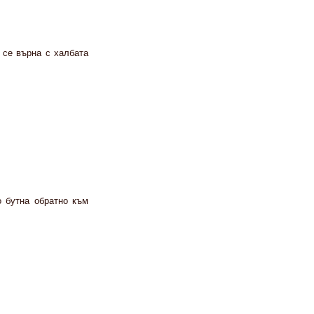
 се върна с халбата
 бутна обрат­но към