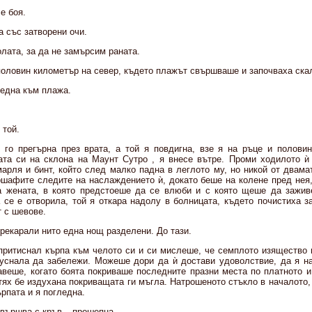
е боя.
а със затворени очи.
олата, за да не замърсим раната.
половин километър на север, където плажът свършваше и започваха ска
ледна към плажа.
 той.
я го прегърна през врата, а той я повдигна, взе я на ръце и половин
та си на склона на Маунт Сутро , я внесе вътре. Проми ходилото ѝ
арля и бинт, който след малко падна в леглото му, но никой от двама
ршафите следите на наслаждението ѝ, докато беше на колене пред нея,
а жената, в която предстоеше да се влюби и с която щеше да заживе
 се е отворила, той я откара надолу в болницата, където почистиха з
т с шевове.
прекарали нито една нощ разделени. До тази.
притиснал кърпа към челото си и си мислеше, че семплото изящество 
пуснала да забележи. Можеше дори да ѝ достави удоволствие, да я н
равеше, когато боята покриваше последните празни места по платното 
тях бе издухана покриващата ги мъгла. Натрошеното стъкло в началото
ърпата и я погледна.
свършва с кръв – прошепна.