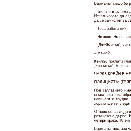
Барманът също бе р
– Била е възложена
Искал хората да сяд
да се замислят за с
– Това работи ли?
– Не зная. Но не вя
– „Джеймисън“, чисто
– Меню?
Кейлъб поклати гла
„Кроникъл“. Бяха сг
ЧАРЛЗ КРЕЙН В Н
ПОЛИЦИЯТА: „ТРЯБ
Под заглавието има
сгъна вестника обр
невинаги е трудно.
хората ще те гледат
Отново се загледа 
разлистено дърво. Н
четири крака. Флейт
Барманът постави ч