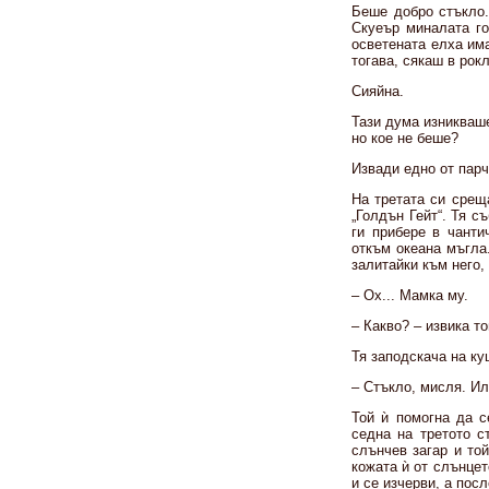
Беше добро стъкло.
Скуеър миналата го
осветената елха има
тогава, сякаш в рок
Сияйна.
Тази дума изникваше
но кое не беше?
Извади едно от парч
На третата си срещ
„Голдън Гейт“. Тя с
ги прибере в чанти
откъм океана мъгла
залитайки към него,
– Ох... Мамка му.
– Какво? – извика то
Тя заподскача на куц
– Стъкло, мисля. Ил
Той ѝ помогна да с
седна на третото с
слънчев загар и то
кожата ѝ от слънцет
и се изчерви, а пос