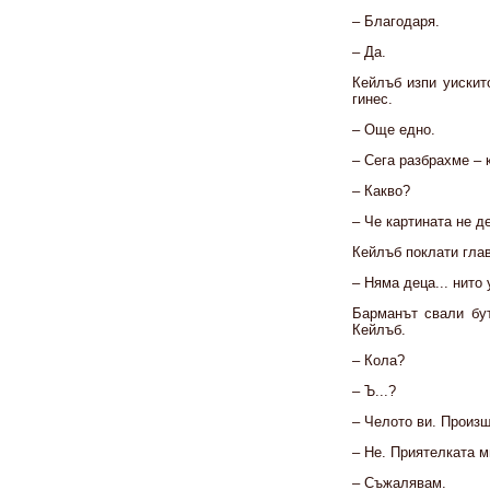
– Благодаря.
– Да.
Кейлъб изпи уискит
гинес.
– Още едно.
– Сега разбрахме – 
– Какво?
– Че картината не д
Кейлъб поклати глав
– Няма деца... нито 
Барманът свали бут
Кейлъб.
– Кола?
– Ъ...?
– Челото ви. Произш
– Не. Приятелката м
– Съжалявам.