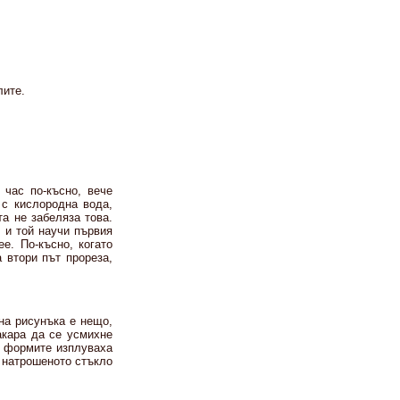
лите.
 час по-късно, вече
 с кислородна вода,
та не забеляза това.
 и той научи първия
е. По-късно, когато
а втори път прореза,
на рисунъка е нещо,
акара да се усмихне
и формите изплуваха
, натрошеното стъкло