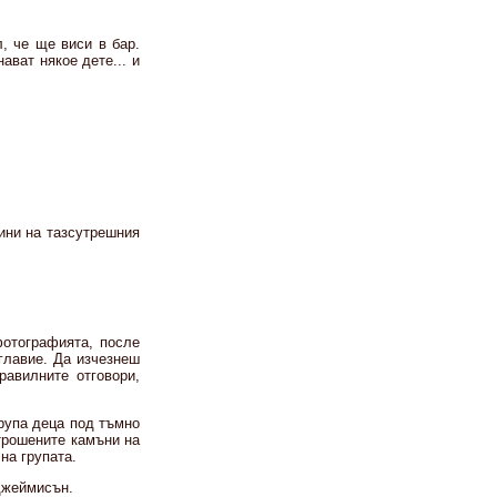
, че ще виси в бар.
ават някое дете... и
ини на тазсутрешния
отографията, после
главие. Да изчезнеш
равилните отговори,
рупа деца под тъмно
атрошените камъни на
на групата.
джеймисън.