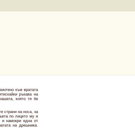
авинтено към вратата
итискайки ръкава на
ашата, която тя бе
е страни на носа, за
ъвта по лицето му и
а и намокри една от
ратата на дрешника.