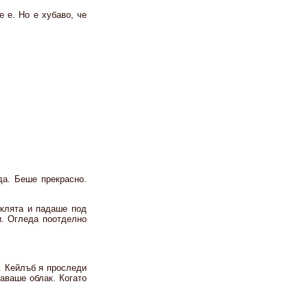
е е. Но е хубаво, че
да. Беше прекрасно.
оклята и падаше под
ѝ. Огледа поотделно
. Кейлъб я проследи
аваше облак. Когато