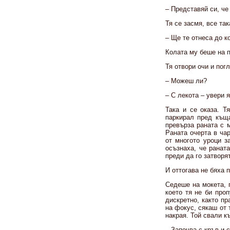
– Представяй си, че 
Тя се засмя, все так
– Ще те отнеса до к
Колата му беше на 
Тя отвори очи и пог
– Можеш ли?
– С лекота – увери я
Така и се оказа. Т
паркирал пред къща
превърза раната с м
Раната очерта в ча
от многото уроци з
осъзнаха, че раната
преди да го затворя
И оттогава не бяха 
Седеше на мокета, 
което тя не би про
дискретно, както п
на фокус, сякаш от 
накрая. Той свали к
– Започва с кръв и 