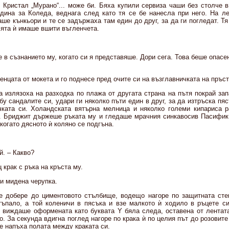
 Кристал „Мурано“... може би. Бяха купили сервиза чаши без столче 
дина за Коледа, веднага след като тя се бе нанесла при него. На л
ше кънкьори и те се задържаха там един до друг, за да ги погледат. Т
лята ѝ имаше вшити въгленчета.
 в съзнанието му, когато си я представяше. Дори сега. Това беше опасе
енцата от мокета и го поднесе пред очите си на възглавничката на пръст
а излязоха на разходка по плажа от другата страна на пътя покрай зап
ъбу сандалите си, удари ги няколко пъти един в друг, за да изтръска пяс
чката си. Холандската вятърна мелница и няколко големи кипариса 
. Бриджит държеше ръката му и гледаше мрачния синкавосив Пасифик.
 когато дясното ѝ коляно се подгъна.
й. – Какво?
 крак с ръка на кръста му.
и мидена черупка.
е добере до циментовото стълбище, водещо нагоре по защитната сте
тъпало, а той коленичи в пясъка и взе малкото ѝ ходило в ръцете с
й виждаше оформената като буквата Y бяла следа, оставена от лентата
о. За секунда вдигна поглед нагоре по крака ѝ по целия път до розовите 
ле напъха полата между краката си.