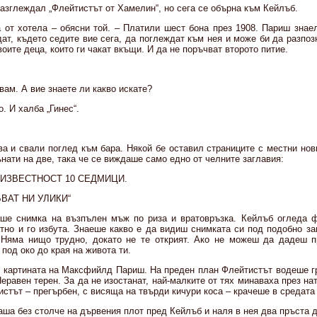
азглеждал „Флейтистът от Хамелин“, но сега се обърна към Кейлъб.
 от хотела – обясни той. – Платили шест бона през 1908. Париш знаел
ат, където седите вие сега, да поглеждат към нея и може би да разпозн
воите деца, които ги чакат вкъщи. И да не поръчват второто питие.
рвам. А вие знаете ли какво искате?
. И халба „Гинес“.
ва и свали поглед към бара. Някой бе оставил страниците с местни нов
ънати на две, така че се виждаше само едно от челните заглавия:
ЕИЗВЕСТНОСТ 10 СЕДМИЦИ.
ВАТ НИ УЛИКИ“
ше снимка на възпълен мъж по риза и вратовръзка. Кейлъб огледа ф
атно и го избута. Знаеше какво е да видиш снимката си под подобно за
 Няма нищо трудно, докато не те открият. Ако не можеш да дадеш п
 под око до края на живота ти.
в картината на Максфийлд Париш. На преден план Флейтистът водеше г
еравен терен. За да не изостанат, най-малките от тях минаваха през н
истът – прегърбен, с висяща на твърди кичури коса – крачеше в средата 
аша без столче на дървения плот пред Кейлъб и наля в нея два пръста 