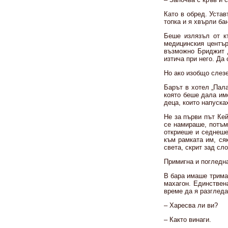
Като в обред. Устав
топка и я хвърли ба
Беше излязъл от к
медицинския център
възможно Бриджит д
изтича при него. Да 
Но ако изобщо слезе
Барът в хотел „Пала
която беше дала име
деца, които напуска
Не за първи път Кей
се намираше, потъм
откриеше и седнеше 
към рамката им, ся
света, скрит зад сло
Примигна и погледна
В бара имаше трима
махагон. Единствен
време да я разгледа
– Харесва ли ви?
– Както винаги.