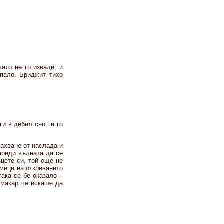
ато не го извади, и
ъпало. Бриджит тихо
ги в дебел сноп и го
 ахване от наслада и
 преди вълната да се
ъцете си, той още не
дмици на откриването
така се бе оказало –
, макар че искаше да