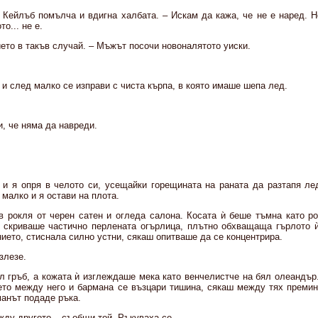
 Кейлъб помълча и вдигна халбата. – Искам да кажа, че не е наред. Н
о... не е.
ието в такъв случай. – Мъжът посочи новоналятото уиски.
и след малко се изправи с чиста кърпа, в която имаше шепа лед.
и, че няма да навреди.
 и я опря в челото си, усещайки горещината на раната да разтапя ле
малко и я остави на плота.
в рокля от черен сатен и огледа салона. Косата ѝ беше тъмна като р
о скриваше частично перлената огърлица, плътно обхващаща гърлото 
ието, стиснала силно устни, сякаш опитваше да се концентрира.
злезе.
ол гръб, а кожата ѝ изглеждаше мека като венчелистче на бял олеандър
оето между него и бармана се възцари тишина, сякаш между тях премин
манът подаде ръка.
жду другото – съобщи той. Ръкуваха се.