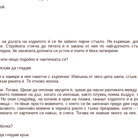
ой.
 на дъгата на ходилото ѝ се бе забило парче стъкло. Не кървеше, док
че. Струйката стигна до петата ѝ и закапа от нея по най-долното ст
гледна, бе захапала долната си устна и очите ѝ бяха затворени.
 или нещо подобно в чантичката си?
 искам да гледам.
ѝ и намери в нея пакетче с кърпички. Измъкна от него цяла шепа, сгъна 
към раната ѝ. Тя отново изохка.
е. Тогава. Щеше да опознае звуците ѝ, щеше да научи разликата между
язкото поемане на дъх, когато се изплаши, както плувец поема въздух,
 Но онзи следобед, на колене в края на плажа, хванал ходилото ѝ в р
неща – тя беше просто момичето, с което се бе запознал преди две се
асивото, свенливо момиче в черната рокля с тънки презрамки, което – 
ината от картините си навън, в снега. Тогава не знаеше много за нея
 болка?
да гледам кръв.