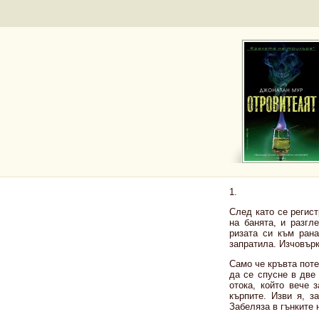
1.
След като се регист
на банята, и разгл
ризата си към ран
запратила. Изчовърк
Само че кръвта поте
да се спусне в две
отока, който вече 
кърпите. Изви я, з
Забеляза в гънките 