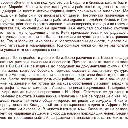
творени обятия и го взе под крилото си. Вкара го в бизнеса, когато Том 
 си. Марибет беше изключително умна и работеше в отдела по маркет
 дъщери на шест и четири годинки, които приличаха на ангелчета. М
баща си и баба си и бе по-живата от двете. По-голямата приличаше н
 рядко ги виждаше. И двамата работеха здраво в семейния бизнес и Том
 вечеря, обикновено когато идваше в командировка, а също и по големи
ъпругата си, но очевидно бе щастлив и бе натрупал собствено състоян
то тъстът му споделяше с него. Кейт приемаше това и се радваше з
остувала няколко пъти в Далас, но винаги се чувстваше като натрапни
ата, Том и Марибет бяха заети с благотворителни дейности, с двете си
танно пътуваше в командировки. Том обичаше майка си, но не разполага
м успеха и тя се гордееше с него.
ъщеря, бе на двайсет и девет и бе избрала различен път. Вероятно за д
аше към рискови начинания и опасности. Прекара втората година от кол
ота в Би Би Си и се издигна до продуцент на документални филми. Сп
 на жени, които се бореха с тормоза, оказван в различните култури
зток и Африка, на няколко пъти се зарази с екзотични болести, но смята
ете. Често посещаваше размирни райони, но смяташе, че е важно да 
ние на жените и бе готова да рискува собствения си живот заради 
тастрофа на малък самолет в Африка, но винаги оцеляваше. Твърдеше, ч
 бюро или да живее непрестанно в Ню Йорк. Стремеше се да стане н
ременно работата ѝ беше важна и полезна и Кейт се гордееше с нея. Ч
 деца, имаха най-много общи интереси, но рядко се виждаха. И както
ере у дома за Коледа, тъй като завършваше задача в Африка. Н
и и силно им липсваше. В живота ѝ нямаше мъж. Казваше, че не разпол
Кейт се надяваше дъщеря ѝ скоро да намери подходящия човек. Беше 
блем не тревожеше майка ѝ, за разлика от опасните места, по които п