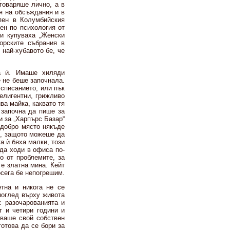
говаряше лично, а в
 я на обсъждания и в
пен в Колумбийския
пен по психология от
си купуваха „Женски
торските събрания в
 най-хубавото бе, че
та ѝ. Имаше хиляди
 не беше започнала.
списанието, или пък
телигентни, грижливо
ва майка, каквато тя
 започна да пише за
и за „Харпърс Базар“
-добро място някъде
о, защото можеше да
а ѝ бяха малки, този
да ходи в офиса по-
о от проблемите, за
 е златна мина. Кейт
осега бе непогрешим.
тна и никога не се
поглед върху живота
с разочарованията и
т и четири години и
аваше свой собствен
готова да се бори за