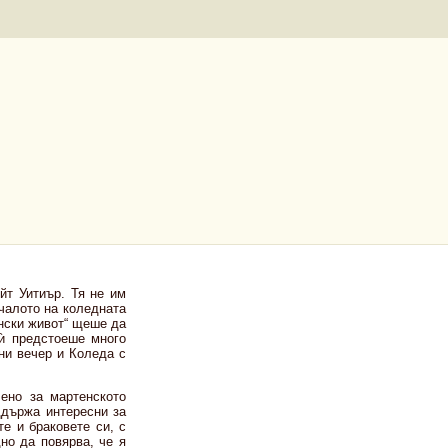
йт Уитиър. Тя не им
чалото на коледната
нски живот“ щеше да
 ѝ предстоеше много
ни вечер и Коледа с
ено за мартенското
ддържа интересни за
те и браковете си, с
но да повярва, че я