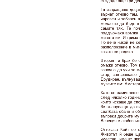
създаде още три дец
Тя изпращаше децат
върнат отново там.
чаровен и забавен в
желаеше да бъде въ
самите тях. Те по
поддържаха връзка с
живота им. И тримат
Но вече никой не с
разположение в мига
когато се родиха.
Вторият ѝ брак бе 
омъжи отново. Том 
започна да учи за м
стар, завършваше 
Ерудиран, вълнуващ
музеите им: Амстер
Като се замислеше 
след няколко годин
които искаше да спо
бе вълнуващо да си
сватбата обаче ѝ об
въпреки добрите му
Венеция с любовника
Оттогава Кейт се 
Животът ѝ беше ща
чудесна, имаше при