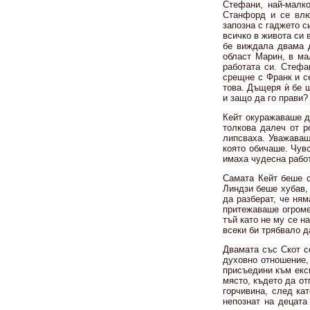
Стефани, най-малко
Станфорд и се влю
запозна с гаджето с
всичко в живота си 
бе виждала двама 
област Марин, в ма
работата си. Стефа
срещне с Франк и с
това. Дъщеря ѝ бе 
и защо да го прави?
Кейт окуражаваше д
толкова далеч от р
липсваха. Уважаваш
която обичаше. Чувс
имаха чудесна работ
Самата Кейт беше с
Линдзи беше хубав, 
да разберат, че ня
притежаваше огроме
тъй като не му се н
всеки би трябвало д
Двамата със Скот с
духовно отношение,
присъедини към експ
място, където да от
горчивина, след ка
непознат на децата