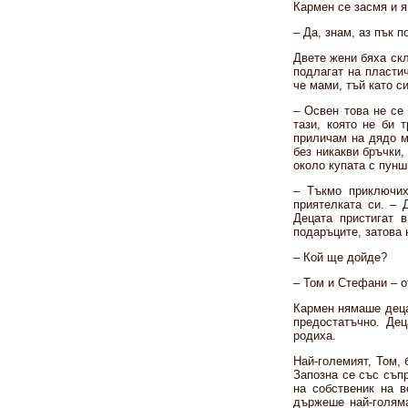
Кармен се засмя и я
– Да, знам, аз пък 
Двете жени бяха скл
подлагат на пласти
че мами, тъй като с
– Освен това не се
тази, която не би 
приличам на дядо м
без никакви бръчки
около купата с пун
– Тъкмо приключих
приятелката си. – 
Децата пристигат 
подаръците, затова 
– Кой ще дойде?
– Том и Стефани – о
Кармен нямаше деца 
предостатъчно. Дец
родиха.
Най-големият, Том, 
Запозна се със съпр
на собственик на в
държеше най-голяма