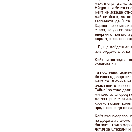
мъж и спря да изли
Ейдриън я бе изнена
Кейт не искаше отн
дай си боже, да се
започнаха да ѝ се 
Кармен се опитваха
стара, за да се от
енергия от когато и
хората, с които се 
– Е, ще дойдеш ли д
изглеждаме зле, кат
Кейт си погледна ча
колегите си.
Тя последва Кармен 
бе изненадващо силе
Кейт се измъкна не
очакващи отговор в
Таймс“ за това дал
миналото. Според не
да завърши статият
кротко покрай коле
предстоеше да се за
Кейт възнамеряваше 
на децата ѝ лакомст
бакалия, която хар
ястия за Стефани и 