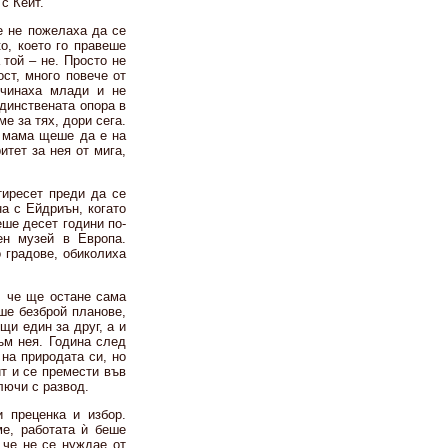
с Кейт.
е не пожелаха да се
о, което го правеше
 той – не. Просто не
ст, много повече от
очинаха млади и не
единствената опора в
е за тях, дори сега.
е мама щеше да е на
итет за нея от мига,
тиресет преди да се
а с Ейдриън, когато
еше десет години по-
ен музей в Европа.
 градове, обиколиха
, че ще остане сама
ше безброй планове,
щи един за друг, а и
ъм нея. Година след
 на природата си, но
т и се премести във
лючи с развод.
 преценка и избор.
е, работата ѝ беше
 че не се нуждае от