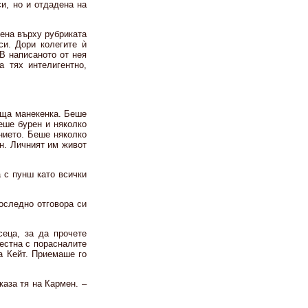
си, но и отдадена на
ена върху рубриката
си. Дори колегите ѝ
 В написаното от нея
 тях интелигентно,
аща манекенка. Беше
еше бурен и няколко
анието. Беше няколко
ън. Личният им живот
 с пунш като всички
последно отговора си
еца, за да прочете
честна с порасналите
а Кейт. Приемаше го
каза тя на Кармен. –