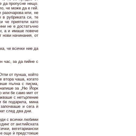
е да пропусне нещо.
о, че може да е гей.
 разочарова или, не
 в рубриката си, те
и че приятели като
ини не е достатъчно
и, а и имаше повече
т нови начинания, от
ка, че всички ние да
н час, за да пийне с
Отпи от пунша, който
е втора чаша, когато
Беше пълна с писма,
 напише за „Ню Йорк
 или бе само мит от
чакваше с нетърпение
ѝ бе подарила, мина
 започваше и сега ѝ
нат след два дни.
реди с всички любими
удинг от английската
ички, вегетариански
Все още ѝ предстоеше