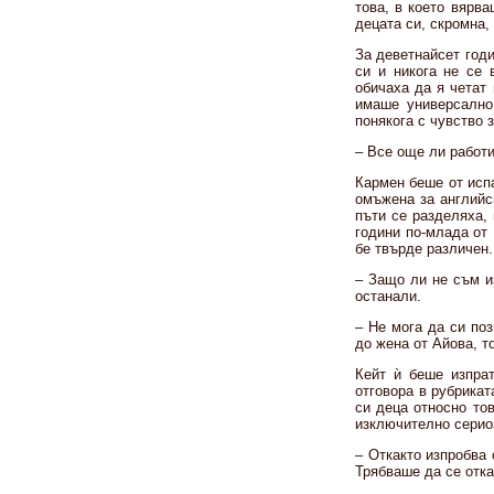
това, в което вярва
децата си, скромна, 
За деветнайсет год
си и никога не се 
обичаха да я четат 
имаше универсално 
понякога с чувство 
– Все още ли работи
Кармен беше от исп
омъжена за английс
пъти се разделяха, 
години по-млада от 
бе твърде различен.
– Защо ли не съм и
останали.
– Не мога да си поз
до жена от Айова, т
Кейт ѝ беше изпрат
отговора в рубрикат
си деца относно то
изключително сериоз
– Откакто изпробва 
Трябваше да се отка