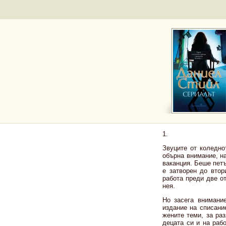
1.
Звуците от коледно
обърна внимание, н
ваканция. Беше пет
е затворен до втор
работа преди две о
нея.
Но засега внимани
издание на списани
жените теми, за раз
децата си и на раб