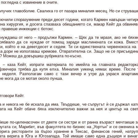
 погледна с извинение в очите.
получих главоболие. Свалиха го от пазара миналия месец. Но си струваш
ючили споразумение преди десет години, когато Кармен навърши четире
чна хирургия, и досега спазваха обещанието си, макар Кейт да обвиняв
и правеше инжекции с ботокс.
 нуждаеш от него – продължи Кармен. – Щях да те мразя, ако не бяхм
трябвало да се нуждае от помощ заради маслинената си кожа. Вмест
и, който е на деветдесет и седем. Ти си единствената червенокоса на 
, а дори не използваш кремове. Отвратителна си. Защо не се присъедин
ш? Можеш да довършиш рубриката по-късно.
 – каза Кейт, изпрати материала по имейла на главната редакторк
Довечера трябва да купя елха. Миналия уикенд нямах време. После 
в неделя. Разполагам само с тази вечер и утре да украся апартам
не мога да се мотая около пунша.
тговори Кейт.
и никога не бе искала да има. Твърдеше, че съпругът ѝ се държал кат
ата на Кейт обаче бяха изключително важни за нея и център на све
беше по-целенасочен от двете си сестри и от ранна възраст мечтаеше з
угата си, Марибет, във факултета по бизнес на „Уортън“ и се ожениха
ерига ресторанти за бързо хранене в Тексас, финансов гений, натру
та верига в Юга и Югозапада. Той имаше само една дъщеря и винаги