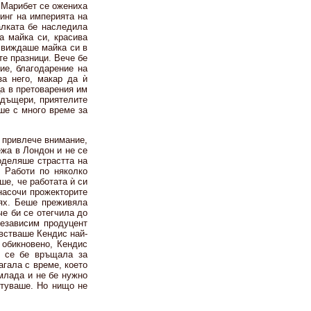
и Марибет се ожениха
инг на империята на
алката бе наследила
а майка си, красива
 виждаше майка си в
те празници. Вече бе
ие, благодарение на
а него, макар да ѝ
ца в претоварения им
 дъщери, приятелите
ше с много време за
а привлече внимание,
ежа в Лондон и не се
оделяше страстта на
. Работи по няколко
ше, че работата ѝ си
насочи прожекторите
тях. Беше преживяла
е би се отегчила до
езависим продуцент
увстваше Кендис най-
 обикновено, Кендис
е се бе връщала за
агала с време, което
млада и не бе нужно
ътуваше. Но нищо не