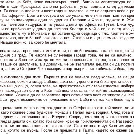
то дете на Кейт, беше компютърен гений. Завърши магистратура по 
би в Сан Франциско. Започна работа в Гугъл веднага след дипломи
и. Тя беше на двайсет и шест години, чувстваше се на седмото небе с р
в Калифорния. Брат ѝ и сестра ѝ се шегуваха, че е типичният компютъре
души по-подходящи един за друг от Стефани и Франк, гаджето ѝ. Жи
лка паянтова къщурка, и пътуваха дълго до офиса на Гугъл. Бяха луд
ни се прибираше у дома да прекара Коледа с майка си, а след два 
емейството му в Монтана и да остане една седмица с тях. Кейт не мож
щастлива, което бе най-важното за нея. Стефани също не смяташе да се
 Имаше всичко, за което бе мечтала.
ецата си да преследват мечтите си, но не бе очаквала да ги осъществя
одния си град. Тя никога не хленчеше заради това, че не са наблизо,
е ги за избора им и за да не мисли непрекъснато за тях, запълваше жи
тваше се щастлива, а и доволна, че бе възпитала децата си да постиг
а, а Том и Стефани бяха намерили партньори, които обичаха и бяха под
е омъжвала два пъти. Първият път бе веднага след колежа, за бащат
чаровен, секси и млад. Забавляваха се чудесно и им бяха нужни шест г
маха нищо общо, освен това, че произхождаха от стари известни нюйорк
н наследствен фонд и Кейт най-после осъзна, че той не възнамеряваш
алагаше. Искаше да се забавлява през останалата част от живота си. Ке
а се труди, независимо от положението си. Баба ѝ от малка я беше науч
е разделиха малко след раждането на Стефани, когато той заяви, че ис
 като поживее сред будистки монаси в Непал една година. След това 
едиция за покоряването на Еверест. Според него, загадъчната красота
гледат децата си, когато той сложи край на приключенията си. Разведох
то отсъства цяла година от живота им. Скот остана в чужбина четири 
 си, когато се върна. После се премести в Таити, където се ожени за