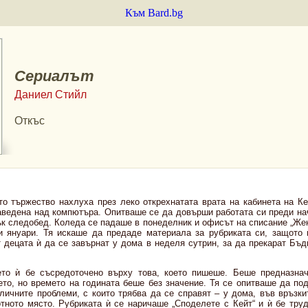
Към Bard.bg
Сериалът
Даниел Стийл
Откъс
то тържество нахлуха през леко открехнатата врата на кабинета на Ке
аведена над компютъра. Опитваше се да довърши работата си преди на
ък следобед. Коледа се падаше в понеделник и офисът на списание „Же
и януари. Тя искаше да предаде материала за рубриката си, защото
т децата ѝ да се завърнат у дома в неделя сутрин, за да прекарат Бъд
ето ѝ бе съсредоточено върху това, което пишеше. Беше предназнач
ето, но времето на годината беше без значение. Тя се опитваше да по
личните проблеми, с които трябва да се справят – у дома, във връзки
отното място. Рубриката ѝ се наричаше „Споделете с Кейт“ и ѝ бе труд