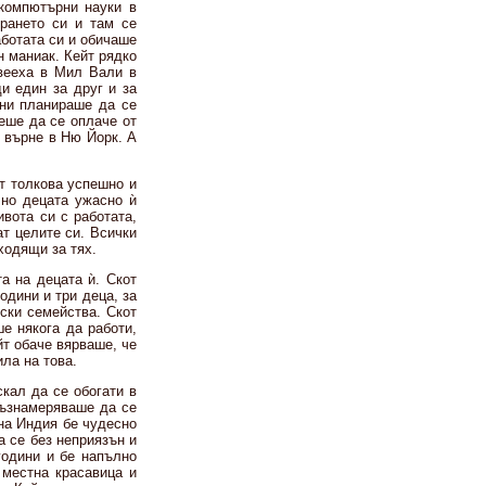
компютърни науки в
рането си и там се
аботата си и обичаше
н маниак. Кейт рядко
вееха в Мил Вали в
и един за друг и за
дни планираше да се
еше да се оплаче от
 върне в Ню Йорк. А
т толкова успешно и
 но децата ужасно ѝ
вота си с работата,
ат целите си. Всички
ходящи за тях.
а на децата ѝ. Скот
одини и три деца, за
ски семейства. Скот
е някога да работи,
йт обаче вярваше, че
ила на това.
кал да се обогати в
възнамеряваше да се
 на Индия бе чудесно
а се без неприязън и
години и бе напълно
 местна красавица и