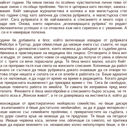
айсет години. На някои писма по особено чувствителни лични теми от
аше онези с по-общи проблеми. Често я цитираха като експерт, канеха
авания. Кейт завърши журналистика в колежа и взе магистърска сте
лко години след като започна да списва рубриката, и магистърска сте
итет. Сега рубриката ѝ бе най-важната в списанието и много хора 
ради нея. Онова, което наричаха „агонизиращата рубрика“ по редак
абележително успешно и се отнасяха към него сериозно и с уважение. А
 си и я намираше полезна.
одини бе добавила и блог, който включваше извадки от рубрика
Фейсбук и Туитър, дори обмисляше да напише книга със съвети, но още
екалява с деликатни съвети, които можеха да забъркат в съдебни дела 
бвинена в практикуване на медицина без лиценз. Отговорите ѝ бяха ин
и мъдри, от онези, които човек се надяваше да получи от умна и обичли
от с трите си вече пораснали деца. Те бяха много малки, когато Кейт
да си проправи пътя към света на женските списания. Копнееше да работ
 начало се съгласи да пише рубриката докато очакваше да се отвори по
 това откри нишата и силата си и се влюби в работата си. Беше идеалн
 ѝ се наложеше, и да ходи от време на време в редакцията. Когато децат
ше прекрасната възможност да прекарва време с тях. Сега бе свободна 
ршеше повечето работа по имейла. Тя самата бе изправена пред мног
телите. Феновете ѝ бяха многобройни и списанието бързо осъзна, че тя
вото иска в „Женски живот“, а те се доверяваха на инстинкта ѝ, който д
оизхождаше от аристократично нюйоркско семейство, но беше дискре
и възпитанието ѝ беше достатъчно необичайно, за да ѝ даде интересен 
Беше наясно със семейните проблеми, с превратностите на съдбата, 
ито дори синята кръв не можеше да те предпази. Тя беше на петдесе
а. Имаше червена коса, зелени очи, обличаше се семпло, но притеж
аше да изрази мнението си, независимо колко непопулярно беше, и бе 