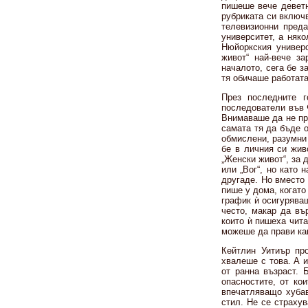
пишеше вече деветн
рубриката си включв
телевизионни пред
университет, а няко
Нюйоркския универс
живот“ най-вече за
началото, сега бе з
тя обичаше работата
През последните г
последователи във 
Внимаваше да не пр
самата тя да бъде о
обмислени, разумни 
бе в личния си жив
„Женски живот“, за 
или „Вог“, но като
другаде. Но вместо
пише у дома, когато
график ѝ осигурява
често, макар да въ
които ѝ пишеха чита
можеше да прави как
Кейтлин Уитиър пр
хвалеше с това. А 
от ранна възраст. 
опасностите, от ко
впечатляващо хубав
стил. Не се страхув