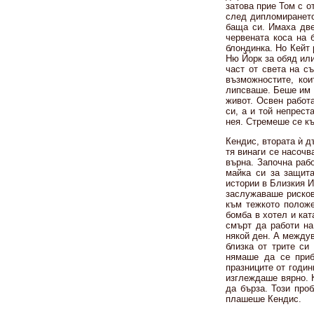
затова прие Том с о
след дипломирането
баща си. Имаха две
червената коса на 
блондинка. Но Кейт
Ню Йорк за обяд или
част от света на с
възможностите, кои
липсваше. Беше им г
живот. Освен работ
си, а и той непрес
нея. Стремеше се къ
Кендис, втората ѝ д
тя винаги се насочв
върна. Започна раб
майка си за защита
истории в Близкия И
заслужаваше рисков
към тежкото положе
бомба в хотел и ка
смърт да работи на
някой ден. А междув
близка от трите си
нямаше да се приб
празниците от годин
изглеждаше вярно. 
да бърза. Този про
плашеше Кендис.