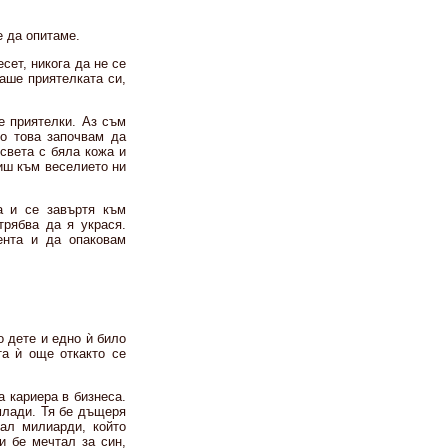
е да опитаме.
сет, никога да не се
аше приятелката си,
е приятелки. Аз съм
о това започвам да
света с бяла кожа и
иш към веселието ни
а и се завъртя към
трябва да я украся.
ента и да опаковам
о дете и едно ѝ било
та ѝ още откакто се
а кариера в бизнеса.
 млади. Тя бе дъщеря
пал милиарди, който
 бе мечтал за син,