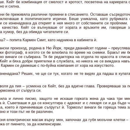
ше. Кейт бе комбинация от смелост и кротост, посветена на кариерата 
но и силна.
ини бе преживяла различни промени в списанието. Оставаше съсредоточ
включваше в политическите игрички. Беше уникална, като рубриката 
и се изненадваха да открият в нея много от собствените си проблеми.
качество. Кейт се вълнуваше от хората и връзките им, говореше за
за хумор, без да обижда читателите си.
ш? – попита Кармен Смит, като надникна в кабинета ѝ.
ански произход, родена в Ню Йорк, преди дванайсет години – преуспяв
ки фотограф, в когото се бе влюбила по време на снимки. Бракът им б
но винаги се събираха. Тя бе редакторка на отдела по красота в спис
Кейт и бяха добри приятелки в службата, но никога не се виждаха нав
 Кармен се движеше с по-буйна компания от хора на изкуството.
зненадана? Реших, че ще си тук, когато не те видях да падаш в купата
воля да пия – усмихна се Кейт, без да вдигне глава. Проверяваше за 
ормозена от съпруга си.
ила и лично писмо, защото не искаше горката жена да чака три мес
а ѝ. Съветваше я да се консултира с адвокат и с лекаря си и да бъде 
ва, което ѝ причиняваше съпругът ѝ. Тормозът винаги бе гореща тема з
но и този път не бе различен.
оня електрически масаж върху мен, започнах да губя мозъчни клетки – 
жа от пиенето, за да компенсирам.