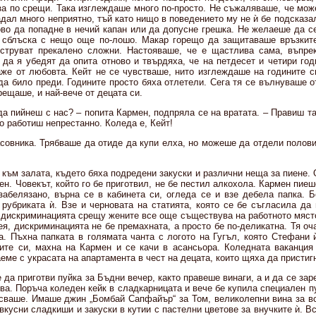
за по срещи. Така изглеждаше много по-просто. Не съжаляваше, че мож
дал много неприятно, тъй като нищо в поведението му не ѝ бе подсказал
ово да попадне в нечий капан или да допусне грешка. Не желаеше да се
 сблъска с нещо още по-лошо. Макар горещо да защитаваше връзките
струват прекалено сложни. Настояваше, че е щастлива сама, въпрек
 да я убедят да опита отново и твърдяха, че на петдесет и четири год
каже от любовта. Кейт не се чувстваше, нито изглеждаше на годините с
 да било преди. Годините просто бяха отлетели. Сега тя се вълнуваше о
срещаше, и най-вече от децата си.
а пийнеш с нас? – попита Кармен, подпряла се на вратата. – Правиш та
о работиш непрестанно. Коледа е, Кейт!
совника. Трябваше да отиде да купи елха, но можеше да отдели полови
към залата, където бяха подредени закуски и различни неща за пиене. 
н. Човекът, който го бе приготвил, не бе пестил алкохола. Кармен пиеш
забелязано, върна се в кабинета си, огледа се и взе дебела папка. 
 рубриката ѝ. Взе и черновата на статията, която се бе съгласила да
и дискриминацията срещу жените все още съществува на работното място
я, дискриминацията не бе премахната, а просто бе по-деликатна. Тя о
а. Пъхна папката в голямата чанта с логото на Гугъл, която Стефани 
гите си, махна на Кармен и се качи в асансьора. Коледната ваканция
еме с украсата на апартамента в чест на децата, които щяха да пристиг
да приготви пуйка за Бъдни вечер, както правеше винаги, а и да се за
ва. Поръча коледен кейк в сладкарницата и вече бе купила специален п
есваше. Имаше джин „Бомбай Сапфайър“ за Том, великолепни вина за вс
вкусни сладкиши и закуски в кутии с пастелни цветове за внучките ѝ. 