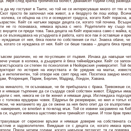
а. Умря след кратка тропическа болест, дванайсет години след развода 
а да му гостуват в Таити, но той не се интересуваше много от тях и т
 Скот просто бе започнал нов живот, а и бездруго бе лош избор. Всичк
 колежа, се обърна на сто и осемдесет градуса, когато Кейт порасна, а
зрастен. Кейт се натъжи заради децата си, когато той почина. Всъщно
чти не го познаваха, нямаха връзка с него. Родителите му също п
 внуците си преди това. Така децата на Кейт израснаха само с майка, 
а се възхищаваха на усърдната ѝ работа, като все пак ѝ оставяше и врем
е нуждаеше от нея, бяха поели по собствения си път. Знаеха обаче, ч
, когато се нуждаеха от нея. Кейт си беше такава – децата бяха приор
съвсем различен, но не по-успешен от първия. Изчака да навърши че
вече учеше в колежа, а дъщерите ѝ бяха тийнейджърки. Кейт се запозн
агистърската си степен по психология в Нюйоркския университет. Той б
докторат по история на изкуствата и бе уредник на малък, извест
 и интелигентен, той отвори нов свят пред нея. Посетиха заедно много
дам, Флоренция, Париж, Берлин, Мадрид, Лондон, Хавана.
за миналото, тя осъзнаваше, че бе прибързала с брака. Тревожеше се
и и нямаше търпение да си създаде свой собствен живот. Ейдриън има
дели с нея, никога не се бе женил и нямаше деца. Изглеждаха подходя
 с толкова ерудиран човек. Ейдриън бе резервиран, но мил и топъл к
ясни, че желанието му да се ожени за нея било опит да се възпротиви
 намерения, се влюбил в по-млад мъж. Той се извини засрамено на Кей
 си, където живееха щастливо вече тринайсет години. И този брак прик
страхуваше от сериозни връзки и нямаше доверие на собствената си
стлив и задоволителен. Виждаше се с децата си, когато имаха врем
ятели. Преди четири години, когато навърши петдесет, тя си повярва,