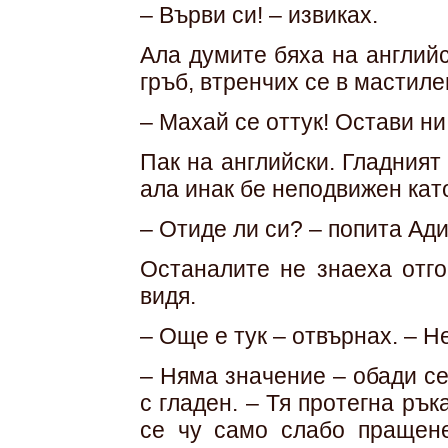
– Върви си! – извиках.
Ала думите бяха на англий
гръб, втренчих се в мастиле
– Махай се оттук! Остави ни
Пак на английски. Гладният
ала инак бе неподвижен като
– Отиде ли си? – попита Ад
Останалите не знаеха отго
видя.
– Още е тук – отвърнах. – Н
– Няма значение – обади с
с гладен. – Тя протегна рък
се чу само слабо пращене