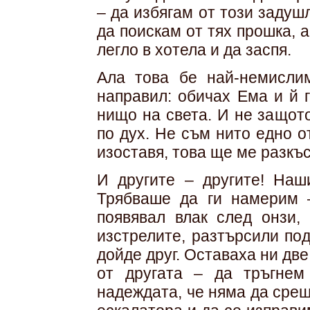
– да избягам от този задуш
да поискам от тях прошка, 
легло в хотела и да заспя.
Ала това бе най-немислим
направил: обичах Ема и й г
нищо на света. И не защот
по дух. Не съм нито едно о
изоставя, това ще ме разкъс
И другите – другите! Наш
Трябваше да ги намерим 
появявал влак след онзи, 
изстрелите, разтърсили под
дойде друг. Оставаха ни дв
от другата – да тръгнем
надеждата, че няма да срещ