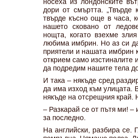
носеха из лондонските вът
дори от смъртта. „Твърде 
твърде късно още в часа, 
нашето сковано от ледов
нощта, когато взехме зли
любима имбрин. Но аз си д
приятели и нашата имбрин к
открием само изстиналите и
да подредим нашите тела до
И така – някъде сред разд
да има изход към улицата. 
някъде на отсрещния край. Н
– Разкарай се от пътя ми! –
за последно.
На английски, разбира се. 