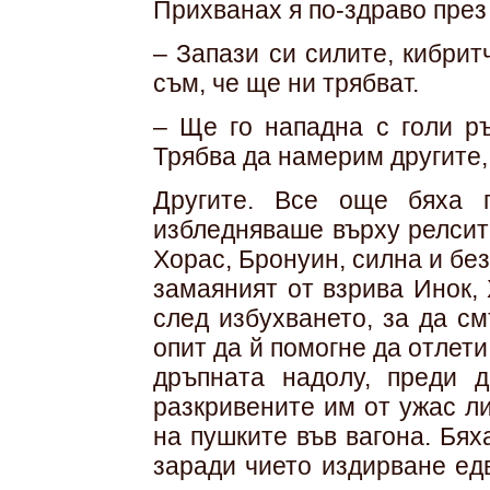
Прихванах я по-здраво през 
– Запази си силите, кибрит
съм, че ще ни трябват.
– Ще го нападна с голи ръ
Трябва да намерим другите,
Другите. Все още бяха 
избледняваше върху релсит
Хорас, Бронуин, силна и бе
замаяният от взрива Инок,
след избухването, за да с
опит да й помогне да отлети
дръпната надолу, преди 
разкривените им от ужас ли
на пушките във вагона. Бях
заради чието издирване ед