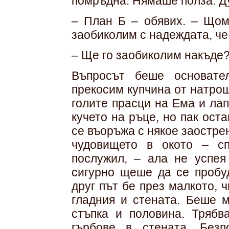
помръдна. Нямаше полза. Д
– План Б – обявих. – Щом
заобиколим с надеждата, че
– Ще го заобиколим накъде?
Въпросът беше основате
прекосим купчина от натро
голите прасци на Ема и ла
кучето на ръце, но пак ост
се въоръжа с някое заостре
чудовището в окото – с
послужил, – ала не успея
сигурно щеше да се пробу
друг път бе през малкото, 
гладния и стената. Беше м
стъпка и половина. Трябв
гърбове в стената. Без