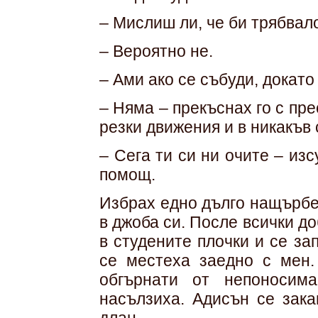
– Мислиш ли, че би трябвал
– Вероятно не.
– Ами ако се събуди, докато 
– Няма – прекъснах го с пр
резки движения и в никакъв 
– Сега ти си ни очите – из
помощ.
Избрах едно дълго нащърбен
в джоба си. После всички д
в студените плочки и се з
се местеха заедно с мен.
обгърнати от непоносим
насълзиха. Адисън се зака