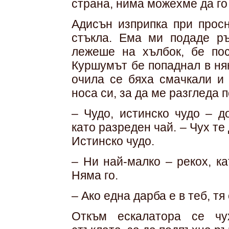
страна, нима можехме да го
Адисън изприпка при просн
стъкла. Ема ми подаде ръ
лежеше на хълбок, бе пос
Куршумът бе попаднал в ня
очила се бяха смачкали и 
носа си, за да ме разгледа 
– Чудо, истинско чудо – д
като разреден чай. – Чух те
Истинско чудо.
– Ни най-малко – рекох, ка
Няма го.
– Ако една дарба е в теб, тя
Откъм ескалатора се чу