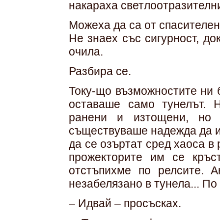
накараха светлоотразителни
Можеха да са от спасителен 
Не знаех със сигурност, до
очила.
Разбира се.
Току-що възможностите ни 
оставаше само тунелът. 
ранени и изтощени, но 
съществуваше надежда да и
да се озъртат сред хаоса в
прожекторите им се кръс
отстъпихме по релсите. 
незабелязано в тунела... П
– Идвай – просъсках.