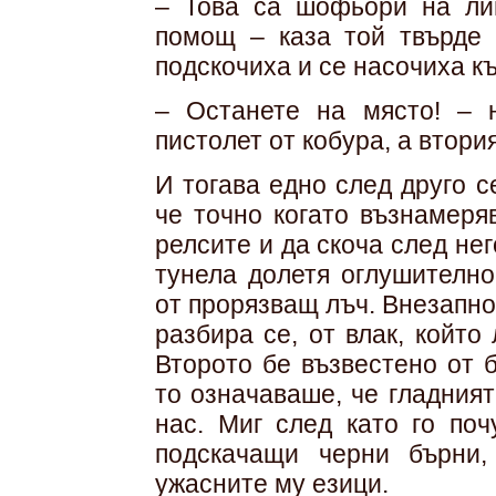
– Това са шофьори на лин
помощ – каза той твърде 
подскочиха и се насочиха къ
– Останете на място! – 
пистолет от кобура, а втори
И тогава едно след друго 
че точно когато възнамеря
релсите и да скоча след не
тунела долетя оглушително
от прорязващ лъч. Внезапно
разбира се, от влак, който
Второто бе възвестено от 
то означаваше, че гладният
нас. Миг след като го поч
подскачащи черни бърни,
ужасните му езици.