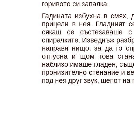
горивото си запалка.
Гадината избухна в смях, 
прицели в нея. Гладният с
сякаш се състезаваше с
спирачките. Изведнъж разбра
направя нищо, за да го с
отпусна и щом това стана,
наблизо имаше гладен, също
пронизително стенание и ве
под нея друг звук, шепот на