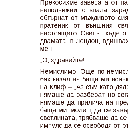
Прекосихме завесата от па
неподвижни стъпала зара
обгърнат от мъждивото сия
пратеник от външния свя
настоящето. Светът, където 
двамата, в Лондон, вдишва
мен.
„О, здравейте!“
Немислимо. Още по-немисл
бях казал на баща ми всич
на Клиф – „Аз съм като дяд
нямаше да разберат, но сег
нямаше да прилича на пред
баща ми, молещ да се завъ
светлината, трябваше да се
импулс да се освободя от р