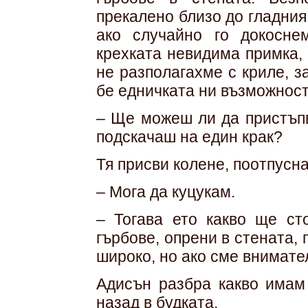
прекалено близо до гладния
ако случайно го докосне
крехката невидима примка, 
не разполагахме с криле, з
бе едничката ни възможност
– Ще можеш ли да пристъпв
подскачаш на един крак?
Тя присви колене, поотпусна
– Мога да куцукам.
– Тогава ето какво ще ст
гърбове, опрени в стената, 
широко, но ако сме внимател
Адисън разбра какво имам
назад в будката.