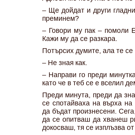
– Ще дойдат и други гладн
преминем?
– Говори му пак – помоли 
Кажи му да се разкара.
Потърсих думите, ала те се
– Не зная как.
– Направи го преди минутк
като че в теб се е вселил де
Преди минута, преди да зна
се спотайваха на върха на
да бъдат произнесени. Сега,
да се опитваш да хванеш ри
докосваш, тя се изплъзва от