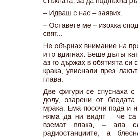
стъклата, за да подпъхна ръ
– Идваш с нас – заявих.
– Оставете ме – изохка спо
свят...
Не обърнах внимание на про
и го вдигнах. Беше дълъг ка
аз го държах в обятията си
крака, увиснали през лакъ
глава.
Две фигури се спуснаха с 
долу, озарени от бледата
мрака. Ема посочи пода и н
няма да ни видят – че са
вземат влака, – ала с
радиостанциите, а блес