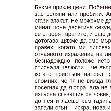
Бяхме приклещени. Побегне
застреляни или пребити. А
сгази влакът. Не можехме да
минат поне десетина секунд
се отворят вратите, и още д
дотогава щяхме да сме мър
правех, когато ми липсва
отчаяното изражение на ли
безнадеждно положениет
стиснала челюсти – че въпр
когато пристъпи напред, 
спомних, че тя не вижда г
посегнах да я спра, ала не
изпусна сгъващия се човек
до нея и лаеше към гадин
запали огън – искра, нова 