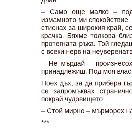
длан.
– Само още малко – подк
измамното ми спокойствие. 
стиснах за широкия край, с
крачка. Бяхме толкова бли
протегната ръка. Той гледа
с всеки нерв на неуверената
– Не мърдай – произнесох
принадлежиш. Под моя власт
Поех дъх, за да прибера гъ
се запромъквах страничн
покрай чудовището.
– Стой мирно – мърморех на
***