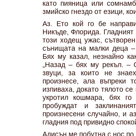
като пияница или сомнамб
змийско гнездо от езици, ко
Аз. Ето кой го бе направ
Никъде, Флорида. Гладният 
този ходещ ужас, сътворен
сънищата на малки деца – 
Бях му казал, незнайно ка
„Назад – бях му рекъл. – 
звуци, за които не знае
произнесе, ала въпреки 
изпиваха, докато тялото се
укротил кошмара, бях го
пробуждат и заклинания
произнесени случайно, и а
гладния под привидно споко
Адисън ме побутна с нос по 