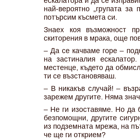
ескалатора и да се изправи
най-вероятно „групата за 
потърсим късмета си.
Знаех коя възможност п
скиторения в мрака, още пов
– Да се качваме горе – по
на застиналия ескалатор
местенце, където да обмисл
ти се възстановяваш.
– В никакъв случай! – въз
зарежем другите. Няма знач
– Не ги изоставяме. Но да
безпомощни, другите сигур
из подземната мрежа, на път
че ще ги открием?