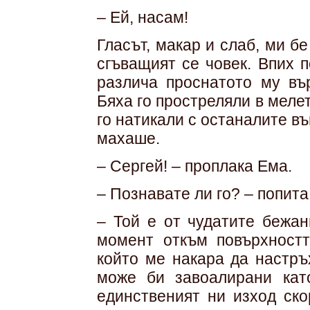
– Ей, насам!
Гласът, макар и слаб, ми бе
сгъващият се човек. Впих 
различа проснатото му вър
Бяха го простреляли в мелет
го натикали с останалите въ
махаше.
– Сергей! – проплака Ема.
– Познавате ли го? – попит
– Той е от чудатите бежан
момент откъм повърхностт
който ме накара да настръ
може би завоалирани кат
единственият ни изход ско