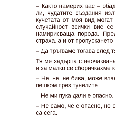
– Както намерих вас – оба
ли, чудатите създания изл
кучетата от моя вид могат
случайност всички вие се
намирисваща порода. Пред
страха, а и от пропускането 
– Да тръгваме тогава след т
Тя ме задърпа с неочакван
и за малко се сборичкахме к
– Не, не, не бива, може вл
пешком през тунелите...
– Не ми пука дали е опасно.
– Не само, че е опасно, но 
са сега.