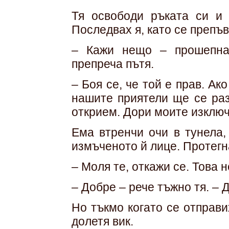
Тя освободи ръката си и 
Последвах я, като се препъв
– Кажи нещо – прошепна
препреча пътя.
– Боя се, че той е прав. А
нашите приятели ще се раз
открием. Дори моите изключ
Ема втренчи очи в тунела,
измъченото й лице. Протегн
– Моля те, откажи се. Това н
– Добре – рече тъжно тя. – 
Но тъкмо когато се отправ
долетя вик.