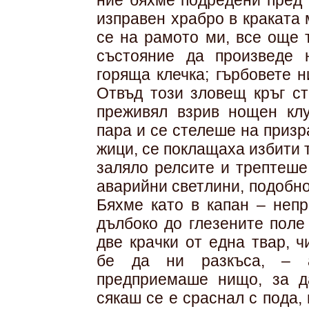
ние бяхме подредени пред 
изправен храбро в краката
се на рамото ми, все още 
състояние да произведе 
горяща клечка; гърбовете н
Отвъд този зловещ кръг с
преживял взрив нощен кл
пара и се стелеше на призр
жици, се поклащаха избити 
заляло релсите и трептеше
аварийни светлини, подобно
Бяхме като в капан – непр
дълбоко до глезените поле
две крачки от една твар, 
бе да ни разкъса, – а
предприемаше нищо, за д
сякаш се е сраснал с пода