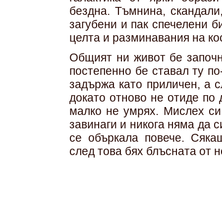
бездна. Тъмнина, скандали
загубени и пак спечелени б
целта и разминавания на ко
Общият ни живот бе започн
постепенно бе ставал ту по
задържа като приличен, а с
докато отново не отиде по 
малко не умрях. Мислех си
завинаги и никога няма да 
се объркала повече. Сяка
след това бях блъсната от н