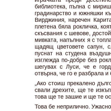
библиотека, пълна с мириш
градинарство и южняшки къ
Вирджиния, наречен Карит
плетена бяла рокличка, коя
скъсвания с шевове, достой
мивката, напълних я с топл
щадящ цветовете сапун, с
пуснат на студена въздуш
изглежда по-добре без рокл
шегувах с Луси, че е горд
отвърна, че го е разбрала и 
„Ако стоиш прекалено дълг
свали дрехите, ще те изкъ
това ще те зашие и ще те ос
Това бе неприлично. Ужасн