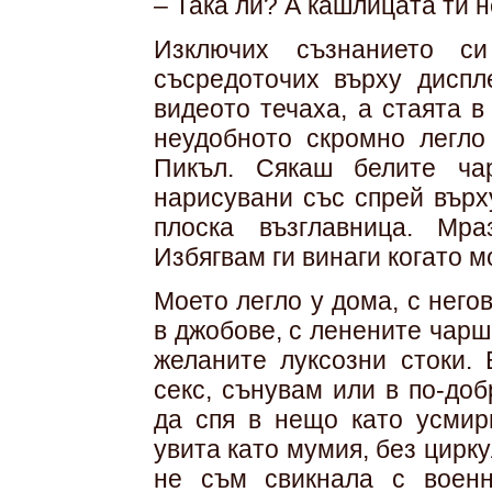
– Така ли? А кашлицата ти 
Изключих съзнанието 
съсредоточих върху диспл
видеото течаха, а стаята 
неудобното скромно легло
Пикъл. Сякаш белите ча
нарисувани със спрей върх
плоска възглавница. Мра
Избягвам ги винаги когато м
Моето легло у дома, с нег
в джобове, с ленените чарш
желаните луксозни стоки. 
секс, сънувам или в по-до
да спя в нещо като усмир
увита като мумия, без цирку
не съм свикнала с военн