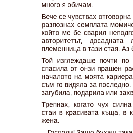
много я обичам.
Вече се чувствах отговорна 
разпознах семплата момиче
който ме бе сварил неподг
авторитетът, досадната
племенница в тази стая. Аз 
Той изглеждаше почти по 
спасила от онзи прашен ра
началото на моята кариера
съм го видяла за последно.
загубила, подарила или зах
Трепнах, когато чух силн
стаи в красивата къща, в 
жена.
– Господи! Защо бухаш так