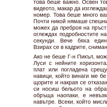
това беше важно. Освен то
видеото, макар да изглежда
номер. Това беше много ва
Почти никой нямаше спешния
можех да преброя на пръст
оглеждах подробностите на
секунди. Вече бяха едина
Взирах се в кадрите, сниман
Ако не беше Г-н Пикъл, мож
Луси с нейните хоризонта
плат или погладена срещу
навици, който винаги ме б
щорите и накрая се отказах
си носиш бельото на обрат
обръща наопаки, е невъз
навътре. Всеки, който мисл