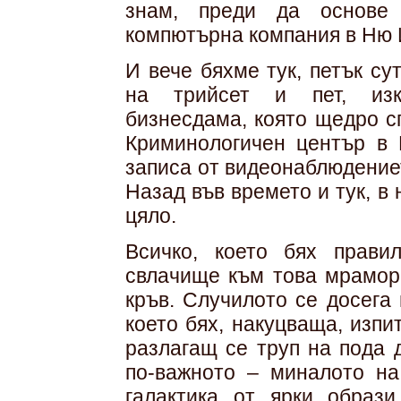
знам, преди да основе 
компютърна компания в Ню Й
И вече бяхме тук, петък су
на трийсет и пет, изкл
бизнесдама, която щедро с
Криминологичен център в 
записа от видеонаблюдение
Назад във времето и тук, в
цяло.
Всичко, което бях прави
свлачище към това мрамор
кръв. Случилото се досега
което бях, накуцваща, изпи
разлагащ се труп на пода 
по-важното – миналото на
галактика от ярки образ