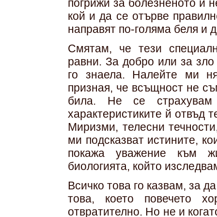
погрижи за болезненото и н
кой и да се отърве правилн
направят по-голяма беля и 
Смятам, че тези специал
равни. За добро или за зло
го знаела. Налейте ми н
призная, че всъщност не с
била. Не се страхувам 
характеристиките й отвъд т
Миризми, телесни течности,
ми подсказват истините, ко
покажа уважение към жи
биологията, който изследва
Всичко това го казвам, за д
това, което повечето х
отвратително. Но не и кога