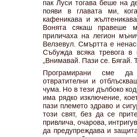
пак Луси тогава беше на д
появи в главата ми, ког
кафеникава и жълтеникава
Вонята сякаш правеше м
приличаха на легион мъни
Велзевул. Смъртта е ненас
Събужда всяка тревога в 
„Внимавай. Пази се. Бягай. 
Програмирани сме да 
отвратителни и отблъскващ
чума. Но в тези дълбоко ко
има рядко изключение, кое
пази племето здраво и сигу
този свят, без да се прит
привлича, очарова, интригув
да предупреждава и защита