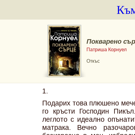
Към
Покварено съ
Патриша Корнуел
Откъс
1.
Подарих това плюшено мече н
го кръсти Господин Пикъл
леглото с идеално опънати
матрака. Вечно разочар