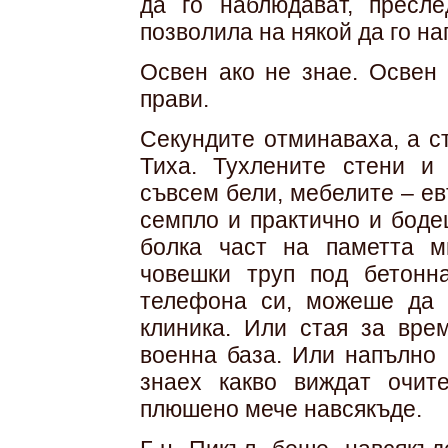
да го наблюдават, пресл
позволила на някой да го на
Освен ако не знае. Освен 
прави.
Секундите отминаваха, а с
Тиха. Тухлените стени и
съвсем бели, мебелите – ев
семпло и практично и боде
болка част на паметта м
човешки труп под бетонна
телефона си, можеше да 
клиника. Или стая за вре
военна база. Или напълно 
знаех какво виждат очит
плюшено мече навсякъде.