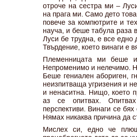
отроче на сес­тра ми – Лу
на прага ми. Само дето тов
повече за компютрите и тех
науча, и беше табула раза 
Луси бе трудна, е все едно 
Твърдение, което винаги е в
Племенницата ми беше и 
Непроменимо и нелечимо. Н
Беше гениален абориген, гн
неизпитваща угризения и н
и ненаситна. Нищо, което п
аз се опитвах. Опитва
перспективи. Винаги се бях
Нямах никаква причина да с
Мислех си, едно че плю