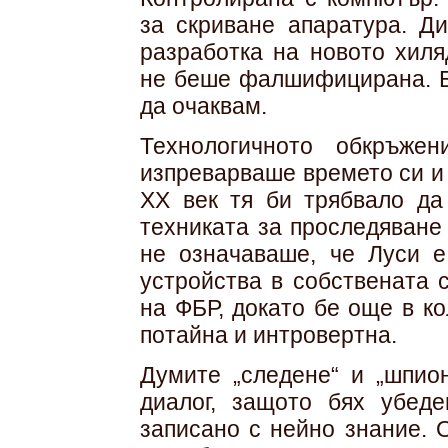
за скриване апаратура. Д
разработка на новото хиля
не беше фалшифицирана. Бе
да очаквам.
Технологичното обкръже
изпреварваше времето си и 
ХХ век тя би трябвало да
техниката за проследяване
не означаваше, че Луси е
устройства в собствената 
на ФБР, докато бе още в ко
потайна и интровертна.
Думите „следене“ и „шпио
диалог, защото бях убеде
записано с нейно знание. 