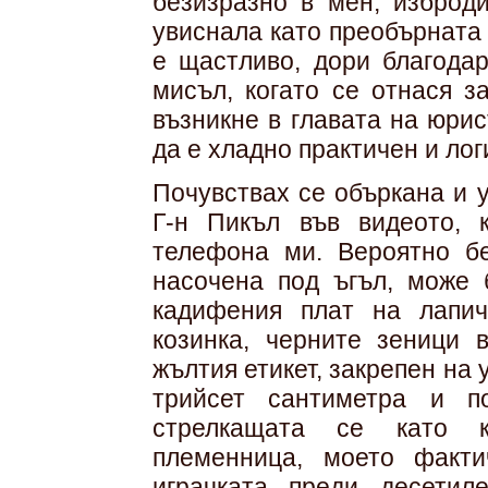
безизразно в мен, изброд
увиснала като преобърната 
е щастливо, дори благодар
мисъл, когато се отнася з
възникне в главата на юрист
да е хладно практичен и лог
Почувствах се объркана и 
Г-н Пикъл във видеото, 
телефона ми. Вероятно б
насочена под ъгъл, може 
кадифения плат на лапич
козинка, черните зеници 
жълтия етикет, закрепен на 
трийсет сантиметра и п
стрелкащата се като к
племенница, моето факти
играчката преди десетил