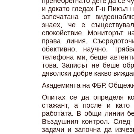
пренебрегнато дете да се ч
и докато гледах Г-н Пикъл 
запечатана от видеонабл
знаех, че е съществува
спокойствие. Мониторът н
права линия. Съсредоточ
обективно, научно. Тряб
телефона ми, беше автент
това. Записът не беше обр
дяволски добре какво вижда
Академията на ФБР. Общежит
Опитах се да определя к
стажант, а после и като
работата. В общи линии бе
Въздушния контрол. След 
задачи и започна да изчез