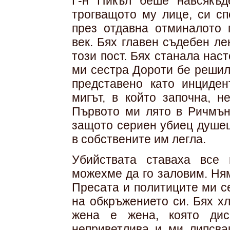
Г-н Пикъл беше навсякъд
трогващото му лице, си сп
през отдавна отминалото 
век. Бях главен съдебен л
този пост. Бях станала нас
ми сестра Дороти бе решила
представено като инциден
мигът, в който започна, 
Първото ми лято в Ричмънд
защото сериен убиец душеш
в собствените им легла.
Убийствата ставаха все 
можехме да го заловим. Ням
Пресата и политиците ми с
на обкръжението си. Бях х
жена е жена, която дис
неприветлива и ми липсв