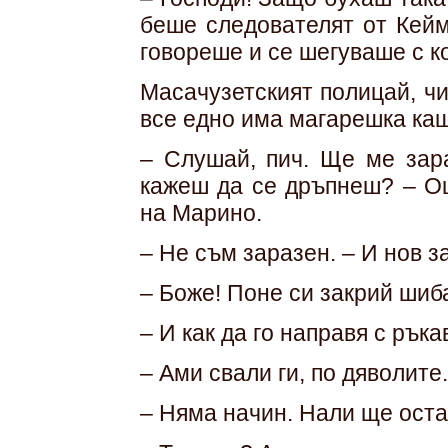
беше следователят от Кейм
говореше и се шегуваше с ко
Масачузетският полицай, ч
все едно има магарешка ка
– Слушай, пич. Ще ме зар
кажеш да се дръпнеш? – О
на Марино.
– Не съм заразен. – И нов з
– Боже! Поне си закрий шиб
– И как да го направя с рък
– Ами свали ги, по дяволите.
– Няма начин. Нали ще оста