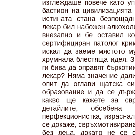
изглеждаше повече като уп
бастион на цивилизацията 
истината стана безпощад
лекар бил набожен алкохол
внезапно и бе оставил к
сертифициран патолог кри
искал да заеме мястото му
хрумнала блестяща идея. 
ги бива да оправят бъркот
лекар? Няма значение дали
опит да оглави щатска си
образование и да се държ
какво ще кажете за свр
детайлите, обсебена
перфекционистка, израснал
се докаже, свръхмотивирана
без деца, докато не се с