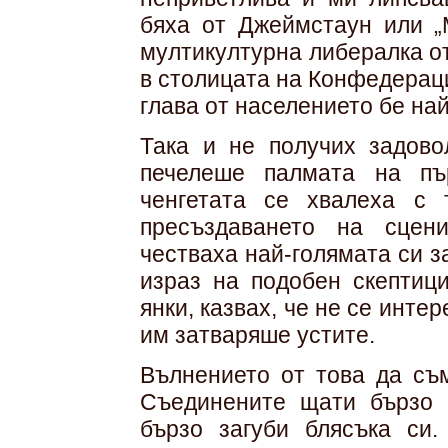
бяха от Джеймстаун или „
мултикултурна либералка о
в столицата на Конфедераци
глава от населението бе на
Така и не получих задов
печелеше палмата на пъ
ченгетата се хвалеха с
пресъздаването на сцен
честваха най-голямата си з
израз на подобен скептиц
янки, казвах, че не се инте
им затваряше устите.
Вълнението от това да съ
Съединените щати бързо 
бързо загуби блясъка си