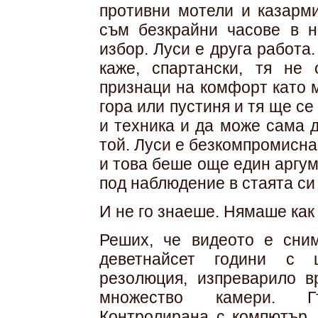
противни мотели и казарми
съм безкрайни часове в н
избор. Луси е друга работа.
каже, спартански, тя не
признаци на комфорт като 
гора или пустиня и тя ще се
и техника и да може сама д
той. Луси е безкомпромисна
и това беше още един аргум
под наблюдение в стаята си
И не го знаеше. Нямаше как 
Реших, че видеото е сним
деветнайсет години с 
резолюция, изпреварило в
множество камери. Г
Контролирана с компютър.