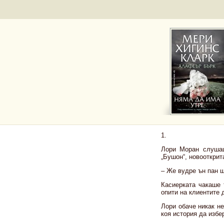
1.
Лори Моран слушаш
„Бушон“, новооткрит
– Же вудре ън пан ш
Касиерката чакаше 
опити на клиентите 
Лори обаче никак н
коя история да избе