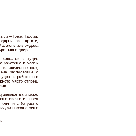
а си – Грейс Гарсия,
дарни за тартите,
Macarons изглеждаха
Брет мине добре.
 офиса си в студио
га работеше в малък
 телевизионно шоу,
Вече разполагаше с
дуцент и работеше в
рното място отпред.
ами.
кушаваше да й каже,
таше своя стил пред
я клин и с ботуши с
 кичури нарочно беше
и.