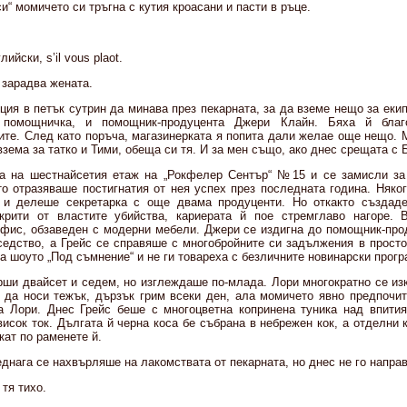
“ момичето си тръгна с кутия кроасани и пасти в ръце.
ийски, s’il vous plaоt.
е зарадва жената.
ия в петък сутрин да минава през пекарната, за да вземе нещо за екип
а помощничка, и помощник-продуцента Джери Клайн. Бяха й благо
ите. След като поръча, магазинерката я попита дали желае още нещо. 
зема за татко и Тими, обеща си тя. И за мен също, ако днес срещата с 
ра на шестнайсетия етаж на „Рокфелер Сентър“ №15 и се замисли за
то отразяваше постигнатия от нея успех през последната година. Няко
 и делеше ­секретарка с още двама продуценти. Но откакто създаде
крити от властите убийства, кариерата й пое стремглаво нагоре. 
офис, обзаведен с модерни мебели. Джери се издигна до помощник-про
седство, а Грейс се справяше с многобройните си задължения в просто
а шоуто „Под съмнение“ и не ги товареха с безличните новинарски прогр
рши двайсет и седем, но изглеждаше по-млада. Лори многократно се из
 да носи тежък, дързък грим всеки ден, ала момичето явно предпочи
а Лори. Днес Грейс беше с многоцветна копринена туника над впити
исок ток. Дългата й черна коса бе събрана в небрежен кок, а отделни
кат по раменете й.
днага се нахвърляше на лакомствата от пекарната, но днес не го направ
 тя тихо.