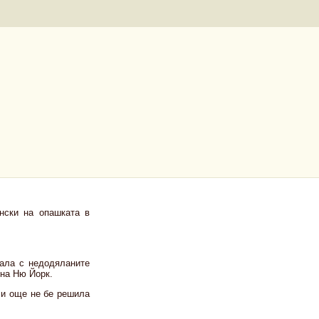
нски на опашката в
ала с недодяланите
 на Ню Йорк.
 и още не бе решила