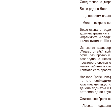
След финално „мирси
Беше ред на Лори.
– Ще поръчам на англ
– Merci – искрено с
Беше станало традиц
административнат
кифличките и сладк
съблазнителни. Ще в
Излезе от асансьо
„Фишър Блейк“, кой
офис без прозорци
разследващо нераз
просторен, светъл 
малък кабинет в съ
Тримата сега правех
Наскоро Грейс навъ
че не е необходимо
класическия вкус н
дебела подметка и в
оставила да се спус
Обикновено Грейс ве
– Лори... – подхвана