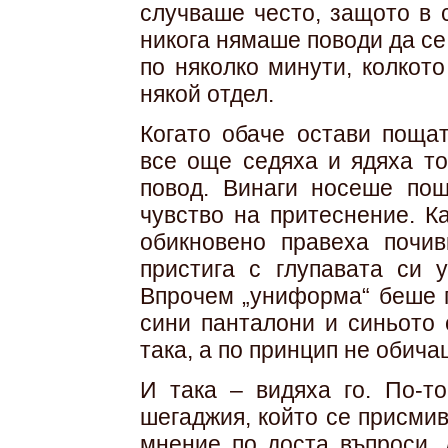
случваше често, защото в 
никога нямаше поводи да се
по няколко минути, колкот
някой отдел.
Когато обаче остави пощат
все още седяха и ядяха то
повод. Винаги носеше пощ
чувство на притеснение. К
обикновено правеха почив
пристига с глупавата си 
Впрочем „униформа“ беше 
сини панталони и синьото 
така, а по принцип не обича
И така – видяха го. По-то
шегаджия, който се присми
мнение по доста въпроси. 