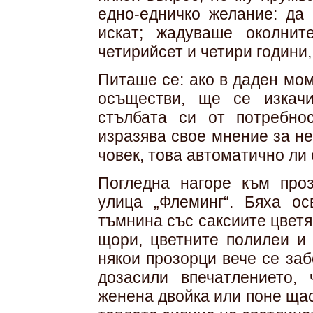
едно-едничко желание: да 
искат; жадуваше околни
четирийсет и четири години,
Питаше се: ако в даден мо
осъществи, ще се изкач
стълбата си от потребно
изразява свое мнение за н
човек, това автоматично ли
Погледна нагоре към про
улица „Флеминг“. Бяха о
тъмнина със саксиите цветя
щори, цветните полилеи и 
някои прозорци вече се за
дозасили впечатлението,
женена двойка или поне щас