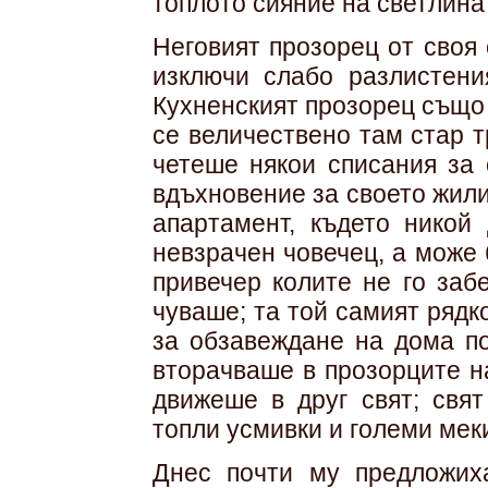
топлото сияние на светлина
Неговият прозорец от своя 
изключи слабо разлистени
Кухненският прозорец също 
се величествено там стар 
четеше някои списания за
вдъхновение за своето жил
апартамент, където никой
невзрачен човечец, а може 
привечер колите не го заб
чуваше; та той самият рядк
за обзавеждане на дома по
вторачваше в прозорците н
движеше в друг свят; свя
топли усмивки и големи мек
Днес почти му предложих