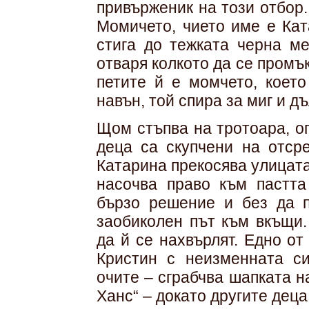
привърженик на този отбор.
Момичето, чието име е Кат
стига до тежката черна ме
отваря колкото да се промък
петите й е момчето, което
навън, той спира за миг и д
Щом стъпва на тротоара, о
деца са скупчени на отср
Катарина прекосява улицата
насочва право към пастта
бързо решение и без да п
заобиколен път към вкъщи.
да й се нахвърлят. Едно от
Кристин с неизменната с
очите – сграбчва шапката н
Ханс“ – докато другите деца