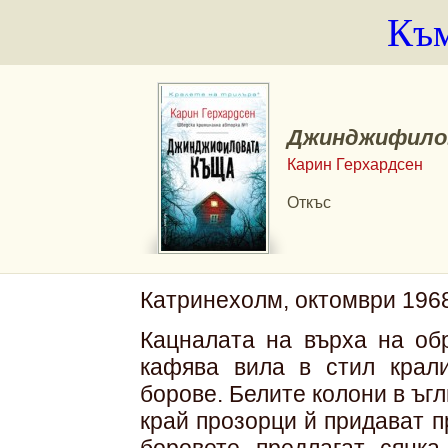
Към
Джинджифило
Карин Герхардсен
Откъс
Катринехолм, октомври 1968
Кацналата на върха на об
кафява вила в стил крал
борове. Белите колони в ъгл
край прозорци й придават п