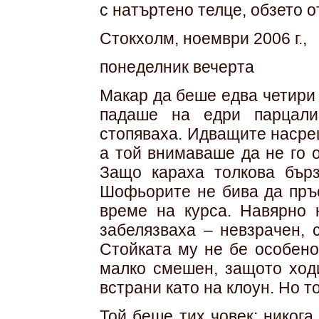
с натъртено телце, обзето о
Стокхолм, ноември 2006 г.,
понеделник вечерта
Макар да беше едва четири
падаше на едри парцали
стопяваха. Идващите насре
а той внимаваше да не го о
Защо караха толкова бър
Шофьорите не бива да пръс
време на курса. Навярно 
забелязваха – невзрачен, 
Стойката му не бе особено
малко смешен, защото ходи
встрани като на клоун. Но т
Той беше тих човек; никога