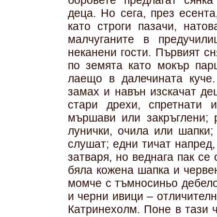
боровете предлагат сянка
деца. Но сега, през есент
като строги пазачи, нато
малчуганите в предучил
неканени гости. Първият сн
по земята като мокър пар
лаещо в далечината куче.
замах и навън изскачат де
стари дрехи, спретнати и
мършави или закръглени; р
лунички, очила или шапки;
слушат; едни тичат напред,
затваря, но веднага пак се
бяла кожена шапка и черве
момче с тъмносиньо дебело
и черни ивици – отличител
Катринехолм. Поне в тази 