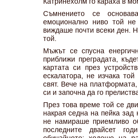
Катринехолм го караха в мо
Съмнението се основав
емоционално ниво той не 
виждаше почти всеки ден. 
той.
Мъжът се спусна енергичн
приближи преградата, къде
картата си през устройст
ескалатора, не изчака той
свят. Вече на платформата,
си и започна да го прелиств
През това време той се дв
накрая седна на пейка зад 
не намираше приемливо об
последните двайсет го