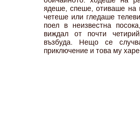
обичайното: ходеше на ра
ядеше, спеше, отиваше на 
четеше или гледаше телеви
поел в неизвестна посока
виждал от почти четирий
възбуда. Нещо се случв
приключение и това му харе