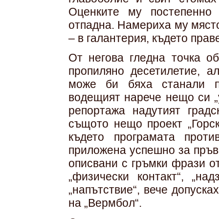
Оценките му постепенно
отпадна. Намериха му място
– в галантерия, където прав
От негова гледна точка об
пропиляно десетилетие, а
може би бяха станали п
водещият нарече нещо си „
репортажа надутият град
същото нещо проект „Горск
където програмата прот
приложена успешно за пръв 
описвани с гръмки фрази о
„физически контакт“, „на
„напътствие“, вече допуска
на „Вермбол“.