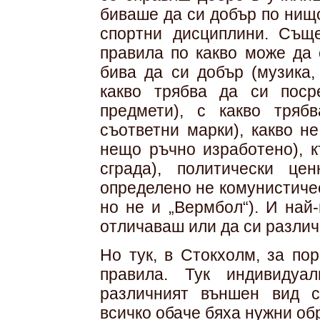
биваше да си добър по нищо
спортни дисциплини. Съще
правила по какво може да 
бива да си добър (музика,
какво трябва да си поср
предмети), с какво тряб
съответни марки), какво н
нещо ръчно изработено), 
сграда), политически цен
определено не комунистичес
но не и „Вермбол“). И най
отличаваш или да си различе
Но тук, в Стокхолм, за по
правила. Тук индивидуа
различният външен вид 
всичко обаче бяха нужни об