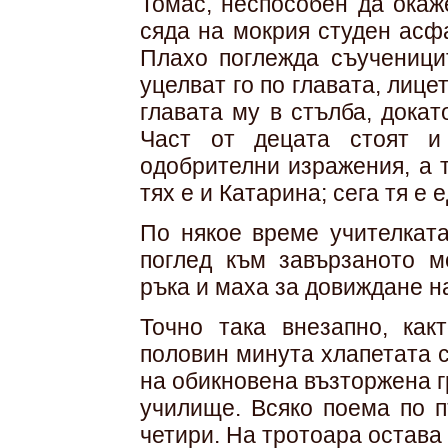
Томас, неспособен да окаж
сяда на мокрия студен асф
Плахо поглежда съученицит
уцелват го по главата, лице
главата му в стълба, докат
Част от децата стоят и
одобрителни изражения, а 
тях е и Катарина; сега тя е 
По някое време учителката
поглед към завързаното м
ръка и маха за довиждане н
Точно така внезапно, как
половин минута хлапетата 
на обикновена възторжена г
училище. Всяко поема по п
четири. На тротоара остав