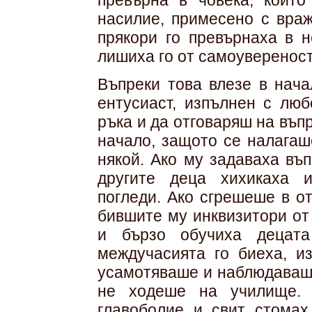
превърна в човека, който
насилие, примесено с враж
прякори го превърнаха в 
лишиха го от самоувереност
Въпреки това влезе в нач
ентусиаст, изпълнен с люб
ръка и да отговаряш на въп
начало, защото се налагаш
някой. Ако му задаваха въ
другите деца хихикаха 
погледи. Ако сгрешеше в о
бившите му инквизитори от
и бързо обучиха децат
междучасията го биеха, и
усамотяваше и наблюдаваше
не ходеше на училище.
главоболие и свит стомах