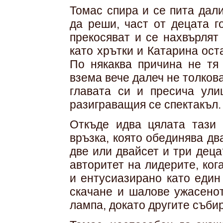
Томас спира и се пита дал
да реши, част от децата г
прекосяват и се нахвърлят
като хрътки и Катарина ост
По някаква причина не тя 
взема вече далеч не толкова
главата си и пресича ули
разиграващия се спектакъл.
Откъде идва цялата тази 
връзка, която обединява дв
две или двайсет и три дец
авторитет на лидерите, ког
и ентусиазирано като един
скачане и шалове ужасено
лампа, докато другите събир