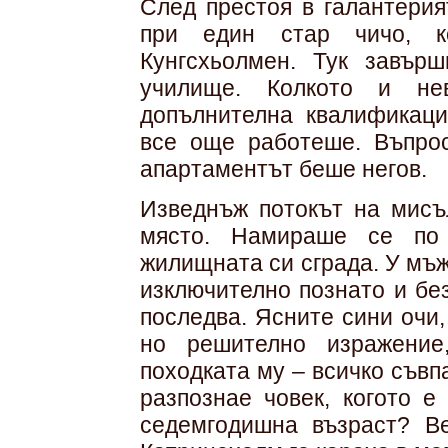
След престоя в галантерия
при един стар чичо, к
Кунгсхьолмен. Тук завър
училище. Колкото и не
допълнителна квалификаци
все още работеше. Въп­ро
апартаментът беше негов.
Изведнъж потокът на мисъ
място. Намираше се по 
жилищната си сграда. У мъ
изключително познато и без
последва. Ясните сини очи,
но решително изражение
походката му – всичко съв
разпознае човек, когото е
седемгодишна възраст? В