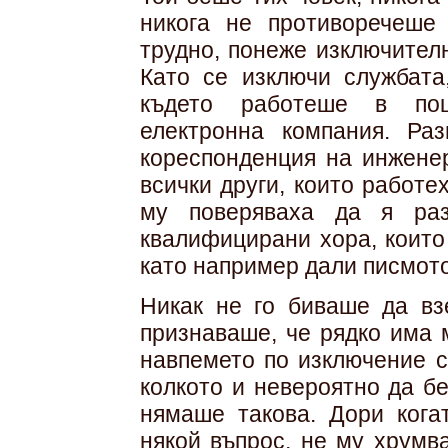
никога не противоречеше
трудно, понеже изключител
Като се изключи службата
където работеше в пощ
електронна компания. Ра
кореспонденция на инженер
всички други, които работ
му поверяваха да я раз
квалифицирани хора, които
като например дали писмот
Никак не го биваше да вз
признаваше, че рядко има 
навпемето по изключение с
колкото и невероятно да б
нямаше такова. Дори кога
някой въпрос, не му хрумв