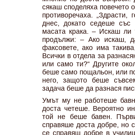
сякаш споделяха повечето о
противоречаха. „Здрасти, 
днес, докато седеше със 
масата крака. – Искаш ли 
продължи: – Ако искаш, д
факсовете, ако има такива
Всички в отдела за разнася
или само ти?“ Другите око
беше само пощальон, или по
него, защото беше съвсе
задача беше да разнася пис
Умът му не работеше бавн
доста четеше. Вероятно ин
той не беше бавен. Първ
справяше доста добре, но 
се справяш добре в учили