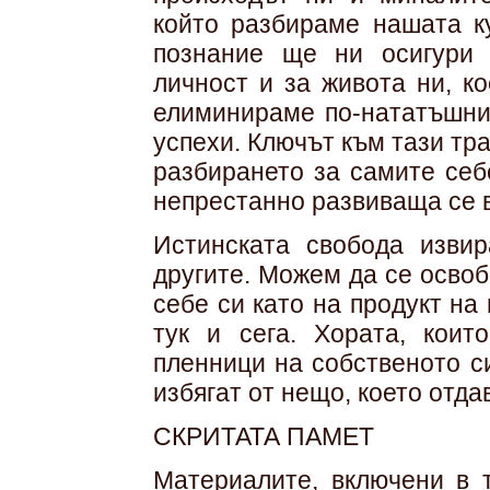
който разбираме нашата ку
познание ще ни осигури 
личност и за живота ни, к
елиминираме по-нататъшни
успехи. Ключът към тази тр
разбирането за самите себ
непрестанно развиваща се 
Истинската свобода изви
другите. Можем да се осво
себе си като на продукт на
тук и сега. Хората, коит
пленници на собственото с
избягат от нещо, което отда
СКРИТАТА ПАМЕТ
Материалите, включени в т