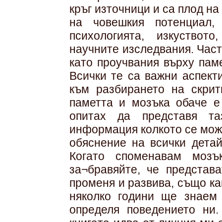
кръг източници и са плод на
на човешкия потенциал, 
психологията, изкуството
научните изследвания. Час
като проучвания върху пам
Всички те са важни аспект
към разбирането на скрит
паметта и мозъка обаче е
опитах да представя та
информация колкото се мож
обяснение на всички детай
Когато споменавам мозъ
за¬бравяйте, че представ
променя и развива, също к
няколко години ще знаем
определя поведението ни