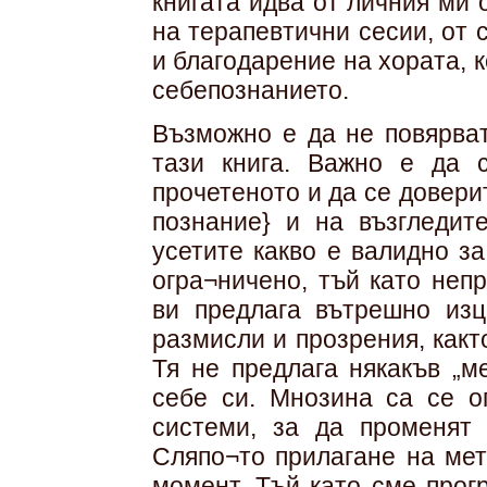
книгата идва от личния ми 
на терапевтични сесии, от
и благодарение на хората, 
себепознанието.
Възможно е да не повярват
тази книга. Важно е да 
прочетеното и да се довери
познание} и на възгледит
усетите какво е валидно з
огра¬ничено, тъй като неп
ви предлага вътрешно изц
размисли и прозрения, какт
Тя не предлага някакъв „м
себе си. Мнозина са се о
системи, за да променят 
Сляпо¬то прилагане на мет
момент. Тъй като сме прог