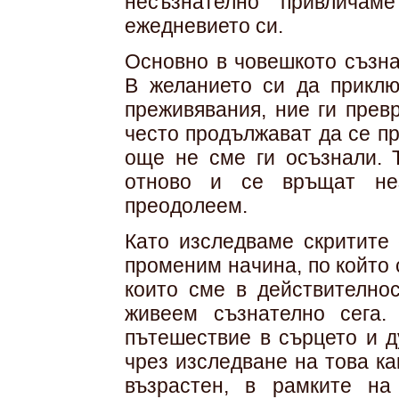
несъзнателно привличам
ежедневието си.
Основно в човешкото съзна
В желанието си да прикл
преживявания, ние ги прев
често продължават да се п
още не сме ги осъзнали. 
отново и се връщат не
преодолеем.
Като изследваме скритите 
променим начина, по който 
които сме в действителнос
живеем съзнателно сега.
пътешествие в сърцето и д
чрез изследване на това как
възрастен, в рамките на