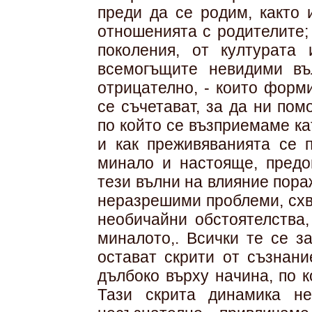
преди да се родим, както 
отношенията с родителите;
поколения, от културата
всемогъщите невидими въ
отрицателно, - които форм
се съчетават, за да ни по
по който се възприемаме к
и как преживяванията се 
минало и настояще, предо
тези вълни на влияние пора
неразрешими проблеми, схв
необичайни обстоятелства,
миналото,. Всички те се з
остават скрити от съзнани
дълбоко върху начина, по 
Тази скрита динамика не