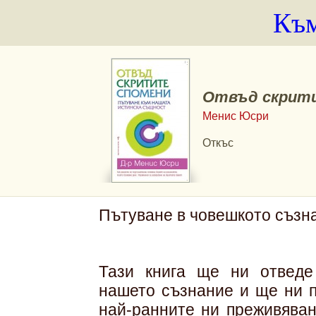
Към
Отвъд скрит
Менис Юсри
Откъс
Пътуване в човешкото съзн
Тази книга ще ни отведе
нашето съзнание и ще ни п
най-ранните ни преживяван