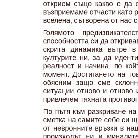
открием също какво е да с
възприемаме отчасти като р
вселена, сътворена от нас 
Голямото предизвикате
способността си да открив
скрита динамика вътре в
културите ни, за да иден
реалност и начина, по кой
момент. Достигането на то
обясним защо сме склон
ситуации отново и отново 
привлечем тяхната противо
По пътя към разкриване на
сметка на самите себе си 
от невронните връзки в наш
произходът ни и миналите