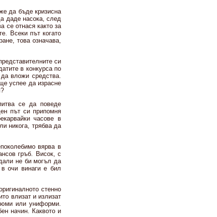
оже да бъде кризисна
да даде насока, след
а се отнася както за
те. Всеки път когато
ане, това означава,
представителните си
атите в конкурса по
 да вложи средства.
 ще успее да израсне
я?
питва се да поведе
ден път си припомня
екарвайки часове в
ли никога, трябва да
епоколебимо вярва в
ансов гръб. Висок, с
 дали не би могъл да
 в очи винаги е бил
 оригиналното стенно
ито влизат и излизат
стюми или униформи.
ен начин. Каквото и