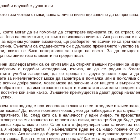
авай и слушай с душата си.
те тези четири стъпки, вашата лична визия ще започне да се проявява.
, които могат да ви помогнат да стартирате кариерата си, са страст, 
а. Това са елементите, от които се изковава визията. Ако разговаряте с
о аз наричам успешни визионери, ще разберете, че всички те са тръгнали
артина. Съчетали са отдадеността си с дълбоко преживяното чувство за
ли, които не биха пожертвали за нищо на света. За да осъщест
да поставите тези елементи на преден план.
ични изследователи са се опитвали да открият външни причини за изди
образим с подобни изследвания, излиза, че да се родиш в богат
тните учебни заведения, да се срещаш с други успели хора и да
вете за интелигентност може да гарантира в по-малка или в по-голяма 
о всички добре знаем, човек може да започне и от нищото и въпреки т
и обратното – да има страхотен старт в живота и значителни предимств
 постигне кой знае какво. Външните преимущества дават добър начален
 успех.
нем този подход с противоположен знак и не се вгледаме в качествата,
притежава? Да, всеки нормален човек умее да наблюдава и да слуша – 
приятието. Но, след като са в наличност у един лидер, те прераств
тговорен за съставянето на цялостната визия, която трябва да бъде до
овява хората около него. След като е формулирал своята визия за не
а я изрази пред света. И най-великите идеи не са нищо повече от бл
лността. Ако искате да бъдете успешен визионер, пътуването дотам за
 въпроса: Каква е моята визия за нещата? Как мога да я реализирам?