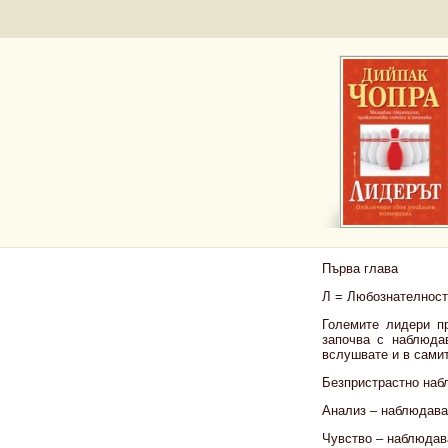
Първа глава
Л = Любознателност
Големите лидери пр
започва с наблюда
вслушвате и в самит
Безпристрастно наб
Анализ – наблюдава
Чувство – наблюдав