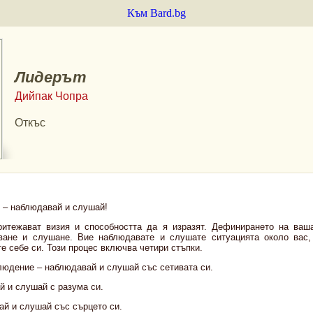
Към Bard.bg
Лидерът
Дийпак Чопра
Откъс
 – наблюдавай и слушай!
итежават визия и способността да я изразят. Дефинирането на ваша
ване и слушане. Вие наблюдавате и слушате ситуацията около вас,
е себе си. Този процес включва четири стъпки.
людение – наблюдавай и слушай със сетивата си.
й и слушай с разума си.
ай и слушай със сърцето си.