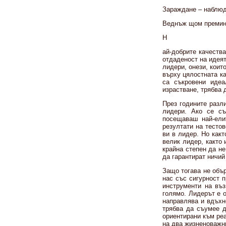
Зараждане – наблюд
Веднъж щом премине
Н
ай-добрите качества
отдаденост на идеят
лидери, онези, коит
върху цялостната к
са съкровени идеа
израстване, трябва 
През годините разл
лидери. Ако се съ
посещаваш най-ели
резултати на тесто
ви в лидер. Но какт
велик лидер, както 
крайна степен да не
да гарантират ничий
Защо тогава не обър
нас със сигурност 
инструменти на въз
голямо. Лидерът е о
направлява и вдъхн
трябва да съумее д
ориентирани към реа
на два жизненоважни