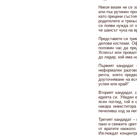
Никоя визия не се з
или пък рутинен про
като прецени състоя
родителите и треньо
се появи нужда от 
че шансът чука на в
Представете си три
делови костюми. Оф
половин час да пре
Успехът или провалъ
до лидер, кой има н
Първият кандидат 
неформален разгово
речта, която предв
доуточняване на вся
успея или край!“
Вторият кандидат, 
идеята си. Убеден е
ясен поглед, той е 
накара инвеститора
печеливш ход за нег
Третият кандидат – 
пано и свежите цвет
от вратите наоколо
Изглеждат концентр