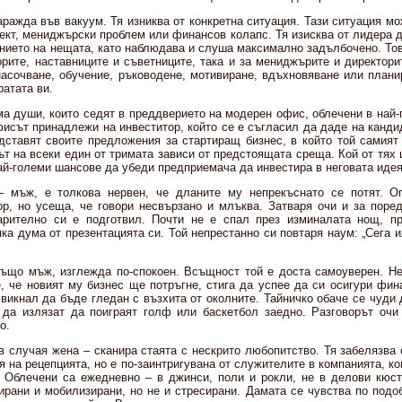
аражда във вакуум. Тя изниква от конкретна ситуация. Тази ситуация м
ект, мениджърски проблем или финансов колапс. Тя изисква от лидера 
нието на нещата, като наблюдава и слуша максимално задълбочено. Тов
рите, наставниците и съветниците, така и за мениджърите и директори
насочване, обучение, ръководене, мотивиране, вдъхновяване или планир
ратата ви.
ма души, които седят в преддверието на модерен офис, облечени в най-
исът принадлежи на инвеститор, който се е съгласил да даде на кандид
дставят своите предложения за стартиращ бизнес, в който той самият
т на всеки един от тримата зависи от предстоящата среща. Кой от тях
ай-големи шансове да убеди предприемача да инвестира в неговата иде
– мъж, е толкова нервен, че дланите му непрекъснато се потят. О
р, но усеща, че говори несвързано и млъква. Затваря очи и за поре
арително си е подготвил. Почти не е спал през изминалата нощ, пр
ка дума от презентацията си. Той непрестанно си повтаря наум: „Сега и
също мъж, изглежда по-спокоен. Всъщност той е доста самоуверен. Н
, че новият му бизнес ще потръгне, стига да успее да си осигури фин
свикнал да бъде гледан с възхита от околните. Тайничко обаче се чуди
 да излязат да поиграят голф или баскетбол заедно. Разговорът очи
о.
в случая жена – сканира стаята с нескрито любопитство. Тя забелязва
я на рецепцията, но е по-заинтригувана от служителите в компанията, ко
. Облечени са ежедневно – в джинси, поли и рокли, не в делови кю
ирани и мобилизирани, но не и стресирани. Дамата се чувства по подоб