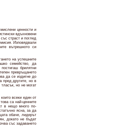
осмислени ценности и
 истински вдъхновени
 със страст и поглед
 мисия. Изповядвали
вите вътрешното си
гането на успешните
ашко семейство, да
 постигаш брилятни
степен превръщането
ова да се издигне до
а пред другите, но в
 тласък, но не могат
 които всеки един от
това са най-ценните
ат в нещо много по-
статъчно ясна, за да
щата обаче, лидерът
ян, докато не бъдат
почва със задаването