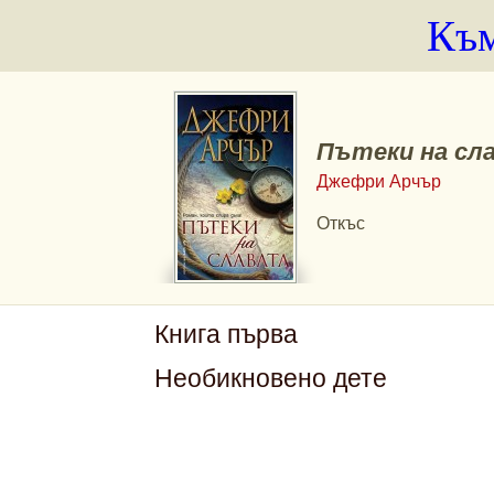
Към
Пътеки на сл
Джефри Арчър
Откъс
Книга първа
Необикновено дете