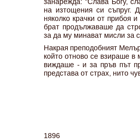
занарежда: "Слава Богу, с
на изтощения си съпруг. 
няколко крачки от прибоя и
брат продължаваше да стро
за да му минават мисли за с
Накрая преподобният Мелъри
който отново се взираше в 
виждаше - и за пръв път п
представа от страх, нито чу
1896