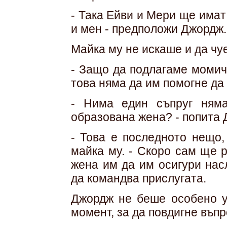
- Така Ейви и Мери ще има
и мен - предположи Джордж.
Майка му не искаше и да чуе
- Защо да подлагаме момич
това няма да им помогне да
- Нима един съпруг ням
образована жена? - попита 
- Това е последното нещо,
майка му. - Скоро сам ще 
жена им да им осигури нас
да командва прислугата.
Джордж не беше особено у
момент, за да повдигне въпр