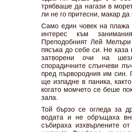
трябваше да нагази в морет
ли не го притесни, макар да
Само един човек на плажа 
интерес към занимани
Преподобният Лей Мелъри 
пясъка до себе си. Не каза
затворени очи на шез
спорадичните слънчеви лъч
пред първородния им син. 
ще изпадне в паника, какт
когато момчето се беше по
зала.
Той бързо се огледа за др
водата и не обръщаха вн
събираха изхвърлените от