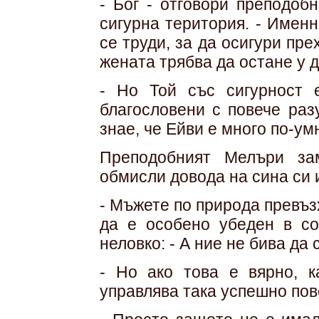
- Бог - отговори преподоб
сигурна територия. - Имен
се труди, за да осигури пре
жената трябва да остане у д
- Но Той със сигурност 
благословени с повече раз
знае, че Ейви е много по-ум
Преподобният Мелъри за
обмисли довода на сина си и
- Мъжете по природа превъз
да е особено убеден в со
неловко: - А ние не бива да
- Но ако това е вярно, к
управлява така успешно пов