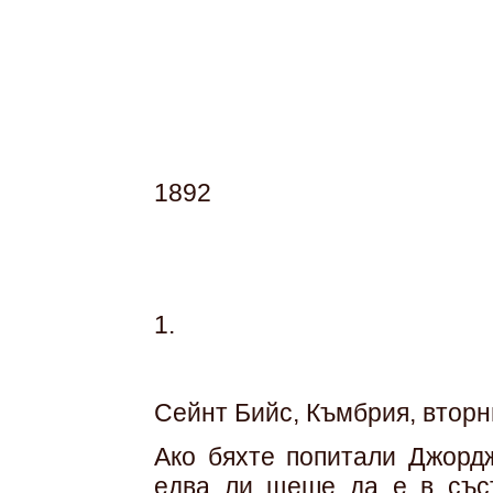
1892
1.
Сейнт Бийс, Къмбрия, вторни
Ако бяхте попитали Джордж
едва ли щеше да е в съст