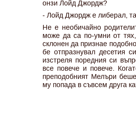
онзи Лойд Джордж?
- Лойд Джордж е либерал, та
Не е необичайно родителит
може да са по-умни от тях
склонен да признае подобно
бе отпразнувал десетия с
изстреля поредния си въпр
все повече и повече. Кога
преподобният Мелъри беше 
му попада в съвсем друга ка