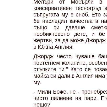
Мелъри от Мобърли в 
консервативен тесногръд 
съпругата му е сноб. Ето 
бе наследил качествата н
също си даваше сметк
необикновено дете, и бе
жертви, за да може Джордж 
в Южна Англия.
Джордж често чуваше бащ
постегнем коланите, особе
стъпките ти." Като се поз
майка си дали в Англия има 
му.
- Мили Боже, не - пренебре
чисто пилеене на пари. П
нещо?