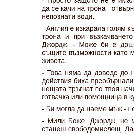
- Просто защото не е имал
да се качи на трона - отвър
непознати води.
- Англия е изкарала голям к
трона и при възкачването
Джордж. - Може би е дош
същите възможности като м
живота.
- Това няма да доведе до 
действия биха преобърнали
нещата тръгнат по твоя нач
готвачка или помощница в к
- Би могла да наеме мъж - 
- Мили Боже, Джордж, не м
станеш свободомислещ. Да 