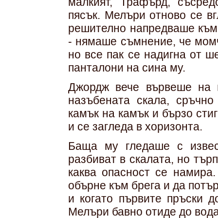
малкият, Трафърд, съсре
пясък. Мелъри отново се вг
решително напредваше към 
- нямаше съмнение, че момч
но все пак се надигна от ш
панталони на сина му.
Джордж вече вървеше на 
назъбената скала, сръчно 
камък на камък и бързо сти
и се загледа в хоризонта.
Баща му гледаше с извес
разбиват в скалата, но тър
каква опасност се намира.
обърне към брега и да потъ
и когато първите пръски д
Мелъри бавно отиде до вода