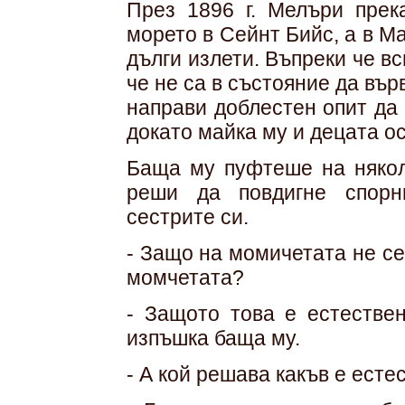
През 1896 г. Мелъри прек
морето в Сейнт Бийс, а в М
дълги излети. Въпреки че в
че не са в състояние да вър
направи доблестен опит да 
докато майка му и децата ос
Баща му пуфтеше на няколк
реши да повдигне спорн
сестрите си.
- Защо на момичетата не с
момчетата?
- Защото това е естестве
изпъшка баща му.
- А кой решава какъв е ест