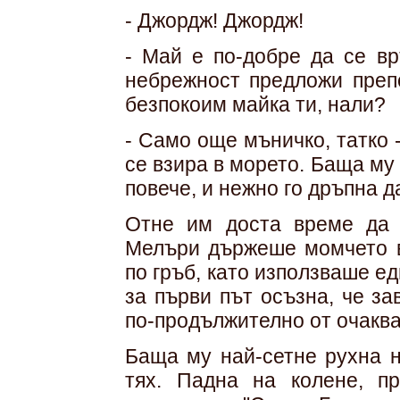
- Джордж! Джордж!
- Май е по-добре да се в
небрежност предложи преп
безпокоим майка ти, нали?
- Само още мъничко, татко
се взира в морето. Баща му 
повече, и нежно го дръпна д
Отне им доста време да 
Мелъри държеше момчето в
по гръб, като използваше е
за първи път осъзна, че з
по-продължително от очаква
Баща му най-сетне рухна н
тях. Падна на колене, п