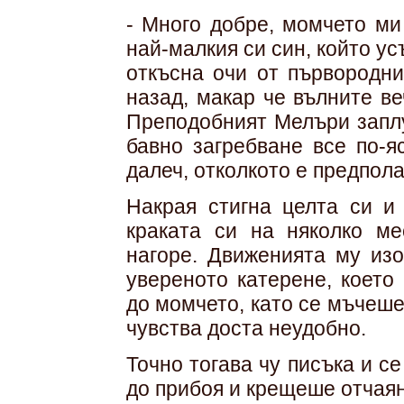
- Много добре, момчето ми
най-малкия си син, който у
откъсна очи от първородн
назад, макар че вълните ве
Преподобният Мелъри заплу
бавно загребване все по-я
далеч, отколкото е предпола
Накрая стигна целта си и 
краката си на няколко ме
нагоре. Движенията му из
увереното катерене, което
до момчето, като се мъчеше 
чувства доста неудобно.
Точно тогава чу писъка и с
до прибоя и крещеше отчаян