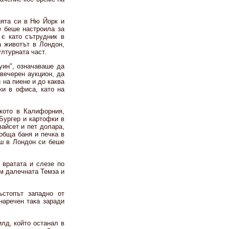
ята си в Ню Йорк и
е беше настроила за
 є като сътрудник в
а животът в Лондон,
ултурната част.
уин", означаваше да
 вечерен аукцион, да
 на пиене и до каква
ки в офиса, като на
кото в Калифорния,
Бургер и картофки в
вайсет и пет долара,
обща баня и печка в
еш в Лондон си беше
 вратата и слезе по
ъм далечната Темза и
стопът западно от
наречен така заради
лд, който останал в