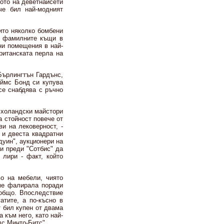
лото на деветнайсети
че бил най-модният
ито няколко бомбени
и фамилните къщи в
ни помещения в най-
ританската перла на
Бърлингтън Гардънс,
ймс Бонд си купува
се снабдява с ръчно
и холандски майстори
а стойност повече от
и на лековерност, -
 и двеста квадратни
дуин", аукционери на
ни преди "Сотбис" да
 лири - факт, който
о на мебели, чиято
ме фалирала поради
зобщо. Впоследствие
атите, а по-късно в
т бил купен от двама
 към него, като най-
дс Минто-Битс".