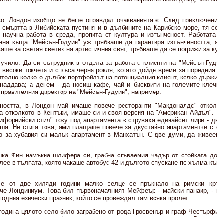
о. Лондон изобщо не беше оправдал очакванията є. След приключени
 смъртта в Либийската пустиня и в дълбините на Карибско море, тя с
 научна работа в среда, пропита от култура и изтънченост. Работата
нна къща "Мейсън-Годуин" уж трябваше да гарантира изтънчеността, 
аше за светая светих на артистичния свят, трябваше да се погрижи за к
лучило. Да си сътрудник в отдела за работа с клиенти на "Мейсън-Гуд
високи токчета и с къса черна рокля, когато дойде време за поредния
телно колко е дълбок портфейлът на потенциалния клиент, колко държи
наддава; а денем - да носиш кафе, чай и бисквити на големите клеч
управителния директор на "Мейсън-Гудуин", например.
еността, в Лондон май имаше повече ресторанти "Макдоналдс" откол
а отколкото в Кентъки, имаше си и своя версия на "Американ Айдъл". 
ифорнийски стил" току под апартамента є струваха единайсет лири - д
ша. Не стига това, ами плащаше повече за двустайно апартаментче с 
о за хубавия си малък апартамент в Манхатън. С две думи, да живе
ка Фин намъкна шлифера си, грабна сгъваемия чадър от стойката до
влее в тълпата, която чакаше автобус 42 и дългото спускане по хълма к
че от две хиляди години малко селце се пръкнало на римски кръ
че Лондиниум. Това бил първоначалният Мейфеър - майски панаир, - 
годния езически празник, който се провеждал там всяка пролет.
година цялото село било заграбено от рода Гросвенър и граф Честърфи