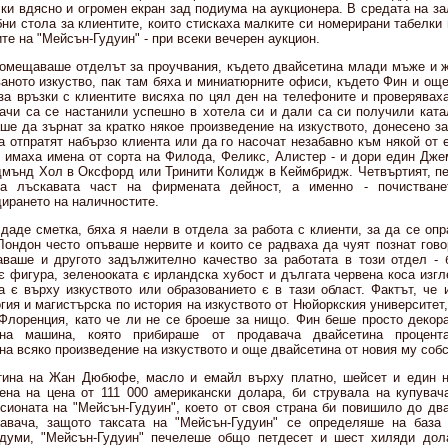
ки вдясно и огромен екран зад подиума на аукционера. В средата на з
ни стола за клиентите, които стискаха малките си номерирани табелки 
ите на "Мейсън-Гудуин" - при всеки вечерен аукцион.
помещаваше отделът за проучвания, където двайсетина млади мъже и 
ваното изкуство, пак там бяха и миниатюрните офиси, където Фин и ощ
 за връзки с клиентите висяха по цял ден на телефоните и проверявах
ачи са се настанили успешно в хотела си и дали са си получили ката
е да зърнат за кратко някое произведение на изкуството, донесено за
 отпратят набързо клиента или да го насочат незабавно към някой от 
и имаха имена от сорта на Филода, Феликс, Алистер - и дори един Дже
дмънд Хол в Оксфорд или Тринити Колидж в Кеймбридж. Четвъртият, пе
а лъскавата част на фирмената дейност, а именно - почистванет
ирането на наличностите.
даде сметка, бяха я наели в отдела за работа с клиенти, за да се оп
 Лондон често опъваше нервите и които се радваха да чуят познат гово
аваше и другото задължително качество за работата в този отдел -
є фигура, зеленооката є ирландска хубост и дългата червена коса изг
а є върху изкуството или образованието є в тази област. Фактът, че
гия и магистърска по история на изкуството от Нюйоркския университет
Флоренция, като че ли не се броеше за нищо. Фин беше просто декор
на машина, която прибираше от продавача двайсетина процент
на всяко произведение на изкуството и още двайсетина от новия му собс
ртина на Жан Дюбюфе, масло и емайл върху платно, шейсет и един н
ена на цена от 111 000 американски долара, би струвала на купувач
сионата на "Мейсън-Гудуин", което от своя страна би повишило до дв
давача, защото таксата на "Мейсън-Гудуин" се определяше на база 
 думи, "Мейсън-Гудуин" печелеше общо петдесет и шест хиляди дол