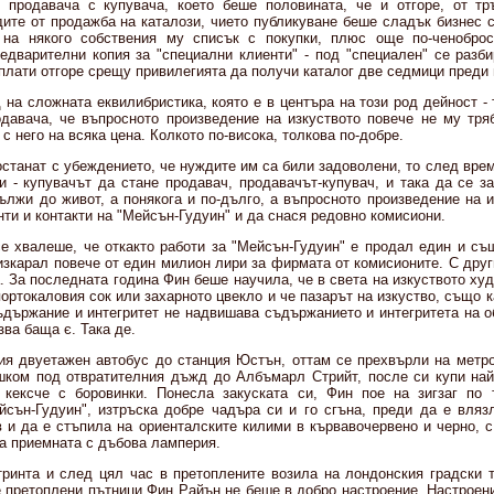
 продавача с купувача, което беше половината, че и отгоре, от тр
ите от продажба на каталози, чието публикуване беше сладък бизнес с
на някого собствения му списък с покупки, плюс още по-ченобро
едварителни копия за "специални клиенти" - под "специален" се разби
плати отгоре срещу привилегията да получи каталог две седмици преди 
на сложната еквилибристика, която е в центъра на този род дейност -
давача, че въпросното произведение на изкуството повече не му тряб
 с него на всяка цена. Колкото по-висока, толкова по-добре.
останат с убеждението, че нуждите им са били задоволени, то след вре
и - купувачът да стане продавач, продавачът-купувач, и така да се за
ължи до живот, а понякога и по-дълго, а въпросното произведение на и
нти и контакти на "Мейсън-Гудуин" и да снася редовно комисиони.
е хвалеше, че откакто работи за "Мейсън-Гудуин" е продал един и съ
изкарал повече от един милион лири за фирмата от комисионите. С дру
 За последната година Фин беше научила, че в света на изкуството ху
портокаловия сок или захарното цвекло и че пазарът на изкуство, също 
ъдържание и интегритет не надвишава съдържанието и интегритета на о
зва баща є. Така де.
ия двуетажен автобус до станция Юстън, оттам се прехвърли на метро
ком под отвратителния дъжд до Албъмарл Стрийт, после си купи най
кексче с боровинки. Понесла закуската си, Фин пое на зигзаг по 
сън-Гудуин", изтръска добре чадъра си и го сгъна, преди да е вляз
в и да е стъпила на ориенталските килими в кървавочервено и черно, с
на приемната с дъбова ламперия.
ринта и след цял час в претоплените возила на лондонския градски 
е претоплени пътници Фин Райън не беше в добро настроение. Настроени