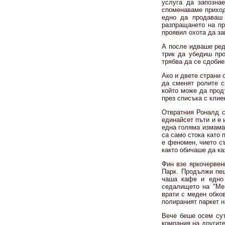
услуга да запознае
споменаваме приход
едно да продаваш 
разпращането на пр
проявил охота да за
А после идваше ред 
трик да убедиш про
трябва да се сдобие
Ако и двете страни 
да сменят ролите с
който може да прод
през списъка с клие
Отвратния Роналд с
единайсет пъти и е 
една голяма измама.
са само стока като 
е феномен, чието с
както обичаше да ка
Фин взе яркочервен
Парк. Продължи пеш
чаша кафе и едно 
седалището на "Мей
врати с меден обко
полираният паркет 
Вече беше осем сут
компания на другит