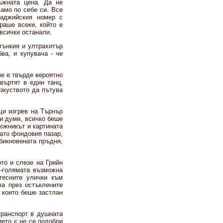
ъжната цена. Да не
амо по себе си. Все
саджийския номер с
раше всеки, който е
всички останали.
 тънкия и ултрахитър
ва, и купувача - че
ме е твърде вероятно
въртят в един танц,
зкуството да пътува
щи изгрев на Търнър
ги думи, всичко беше
дожникът и картината
като фондовия пазар,
бикновената пръдня,
то и слезе на Грийн
-голямата възможна
тесните улички към
ла през остъклените
 които беше застлан
транспорт в душната
ето є не се подобри