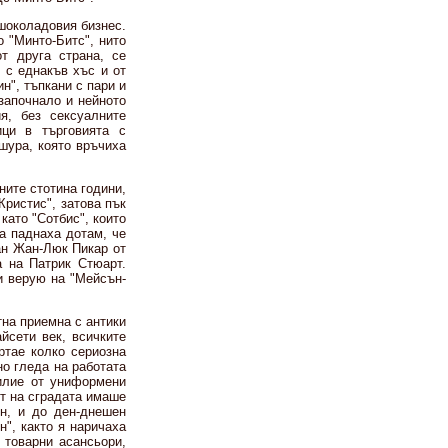
шоколадовия бизнес.
о "Минто-Битс", нито
т друга страна, се
 с еднакъв хъс и от
н", тъпкани с пари и
 започнало и нейното
я, без сексуалните
ици в търговията с
шура, която връчиха
ните стотина години,
Кристис", затова пък
като "Сотбис", които
а паднаха дотам, че
ан Жан-Люк Пикар от
а на Патрик Стюарт.
 и верую на "Мейсън-
на приемна с антики
йсети век, всичките
ртае колко сериозна
о гледа на работата
билие от униформени
ст на сградата имаше
н, и до ден-днешен
", както я наричаха
 товарни асансьори,