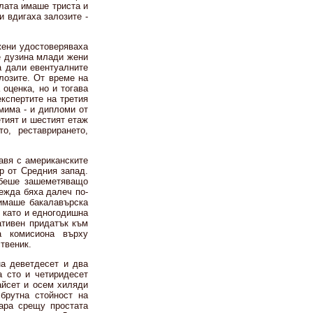
алата имаше триста и
и вдигаха залозите -
жени удостоверяваха
е дузина млади жени
а дали евентуалните
лозите. От време на
 оценка, но и тогава
експертите на третия
мима - и дипломи от
тият и шестият етаж
о, реставрирането,
равя с американските
р от Средния запад.
 беше зашеметяващо
лежда бяха далеч по-
 имаше бакалавърска
, като и едногодишна
ативен придатък към
а комисиона върху
твеник.
а деветдесет и два
а сто и четиридесет
айсет и осем хиляди
брутна стойност на
ара срещу простата