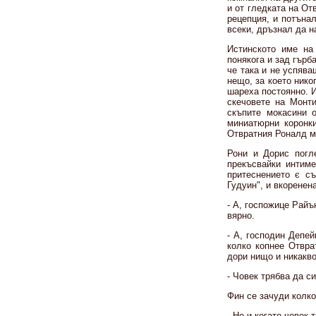
и от гледката на О
рецепция, и потъна
всеки, дръзнал да н
Истинското име на
понякога и зад гърб
че така и не успява
нещо, за което нико
шареха постоянно. И
скечовете на Монт
скъпите мокасини 
миниатюрни коронки
Отвратния Роналд м
Рони и Дорис погл
прекъсвайки интиме
притеснението є с
Гудуин", и вкоренен
- А, госпожице Райъ
вярно.
- А, господин Депей
колко копнее Отвра
дори нищо и никакво
- Човек трябва да с
Фин се зачуди колко
- Не и когато човек