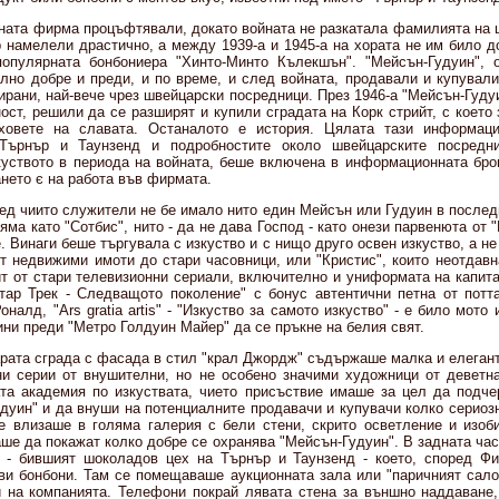
ната фирма процъфтявали, докато войната не разкатала фамилията на 
 намелели драстично, а между 1939-а и 1945-а на хората не им било д
опулярната бонбониера "Хинто-Минто Кълекшън". "Мейсън-Гудуин", о
лно добре и преди, и по време, и след войната, продавали и купували
пирани, най-вече чрез швейцарски посредници. През 1946-а "Мейсън-Гудуи
ст, решили да се разширят и купили сградата на Корк стрийт, с което
ховете на славата. Останалото е история. Цялата тази информаци
Търнър и Таунзенд и подробностите около швейцарските посредн
куството в периода на войната, беше включена в информационната бро
нето є на работа във фирмата.
ед чиито служители не бе имало нито един Мейсън или Гудуин в послед
яма като "Сотбис", нито - да не дава Господ - като онези парвенюта от "
. Винаги беше търгувала с изкуство и с нищо друго освен изкуство, а не 
от недвижими имоти до стари часовници, или "Кристис", които неотдавн
ит от стари телевизионни сериали, включително и униформата на капит
тар Трек - Следващото поколение" с бонус автентични петна от потт
налд, "Ars gratia artis" - "Изкуство за самото изкуство" - е било мото
ини преди "Метро Голдуин Майер" да се пръкне на белия свят.
арата сграда с фасада в стил "крал Джордж" съдържаше малка и елегант
и серии от внушителни, но не особено значими художници от деветна
та академия по изкуствата, чието присъствие имаше за цел да подче
дуин" и да внуши на потенциалните продавачи и купувачи колко сериозн
е влизаше в голяма галерия с бели стени, скрито осветление и изо
аше да покажат колко добре се охранява "Мейсън-Гудуин". В задната ча
 - бившият шоколадов цех на Търнър и Таунзенд - което, според Фи
и бонбони. Там се помещаваше аукционната зала или "паричният салон
 на компанията. Телефони покрай лявата стена за външно наддаване,