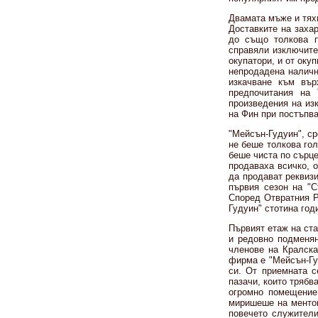
Двамата мъже и тях
Доставките на захар
до също толкова п
справяли изключите
окупатори, и от оку
непродадена налично
изкачване към вър
предпочитания на 
произведения на из
на Фин при постъпва
"Мейсън-Гудуин", ср
не беше толкова гол
беше чиста по сърце
продаваха всичко, 
да продават реквиз
първия сезон на "С
Според Отвратния Ро
Гудуин" стотина год
Първият етаж на ст
и редовно подменян
членове на Кралска
фирма е "Мейсън-Гу
си. От приемната с
пазачи, които трябв
огромно помещение
миришеше на ментов
повечето служители