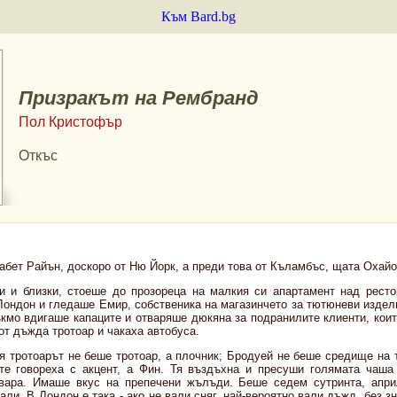
Към Bard.bg
Призракът на Рембранд
Пол Кристофър
Откъс
бет Райън, доскоро от Ню Йорк, а преди това от Къламбъс, щата Охайо,
и и близки, стоеше до прозореца на малкия си апартамент над рест
Лондон и гледаше Емир, собственика на магазинчето за тютюневи издели
ъкмо вдигаше капаците и отваряше дюкяна за подранилите клиенти, коит
от дъжда тротоар и чакаха автобуса.
я тротоарът не беше тротоар, а плочник; Бродуей не беше средище на 
те говореха с акцент, а Фин. Тя въздъхна и пресуши голямата чаша
овара. Имаше вкус на препечени жълъди. Беше седем сутринта, апри
али. В Лондон е така - ако не вали сняг, най-вероятно вали дъжд, без з