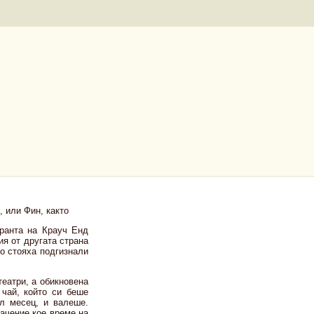
 или Фин, както
оранта на Крауч Енд
я от другата страна
о стояха подгизнали
театри, а обикновена
 чай, който си беше
л месец, и валеше.
начение кое време на