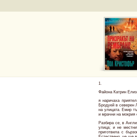
1.
Файона Катрин Елиза
я наричаха приятел
Бродуей в северен 
на улицата. Емир т
и мрачни на мокрия 
Разбира се, в Англи
улица; и не местни
приготвила с бърз
Естествено, че ще в