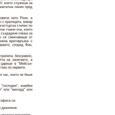
V, което служеше за
анителна линия пред
овече като Рони, а
о с кралицата, макар
агистърска степен по
тни тъмни очи, които
а създадени сякаш за
н се смекчаваше от
нена вратовръзка с
аквито, според Фин,
трапила безсрамно,
та на занятието, а
 цареше в "Мейсън-
токо по нервите.
н час, което не беше
 "господин", знаейки
е" или "милорд" или
 офиса си.
я дразнеше.
 градски транспорт -