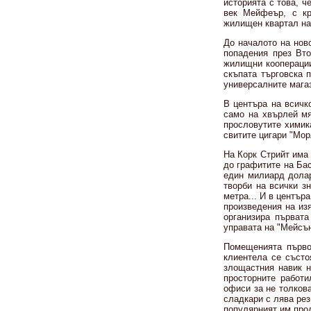
историята с това, ч
век Мейфеър, с кр
жилищен квартал на
До началото на нов
попадения през Вто
жилищни кооперации
скъпата търговска 
универсалните магаз
В центъра на всичк
само на хвърлей мя
прословутите химик
свитите цигари "Мор
На Корк Стрийт има 
до графитите на Бас
един милиард долар
творби на всички з
метра... И в център
произведения на изя
организира първата
управата на "Мейсън
Помещенията първо
клиентела се състо
злощастния навик н
просторните работи
офиси за не толкова
сладкари с лява рез
популярният им прод