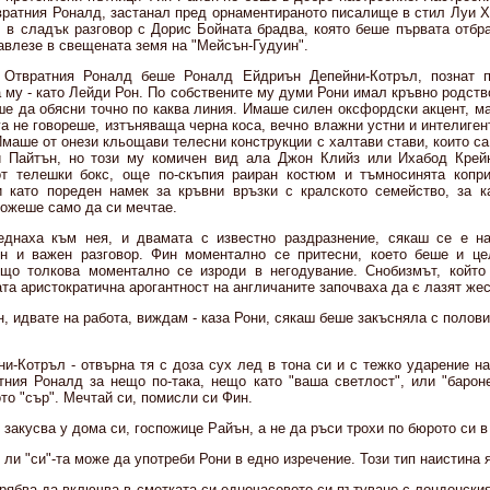
твратния Роналд, застанал пред орнаментираното писалище в стил Луи Х
л в сладък разговор с Дорис Бойната брадва, която беше първата отбр
авлезе в свещената земя на "Мейсън-Гудуин".
 Отвратния Роналд беше Роналд Ейдриън Депейни-Котръл, познат п
а му - като Лейди Рон. По собствените му думи Рони имал кръвно родств
ше да обясни точно по каква линия. Имаше силен оксфордски акцент, м
га не говореше, изтъняваща черна коса, вечно влажни устни и интелиген
маше от онези кльощави телесни конструкции с халтави стави, които с
и Пайтън, но този му комичен вид ала Джон Клийз или Ихабод Крей
от телешки бокс, още по-скъпия раиран костюм и тъмносинята копри
 като пореден намек за кръвни връзки с кралското семейство, за к
ожеше само да си мечтае.
еднаха към нея, и двамата с известно раздразнение, сякаш се е на
н и важен разговор. Фин моментално се притесни, което беше и цел
ъщо толкова моментално се изроди в негодувание. Снобизмът, който
ата аристократична арогантност на англичаните започваха да є лазят жес
н, идвате на работа, виждам - каза Рони, сякаш беше закъсняла с полови
ни-Котръл - отвърна тя с доза сух лед в тона си и с тежко ударение на
тния Роналд за нещо по-така, нещо като "ваша светлост", или "барон
то "сър". Мечтай си, помисли си Фин.
и закусва у дома си, госпожице Райън, а не да ръси трохи по бюрото си в
 ли "си"-та може да употреби Рони в едно изречение. Този тип наистина 
 трябва да включва в сметката си едночасовото си пътуване с лондонския