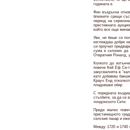
годината е.
Фин въздъхна отнов
близките срещи със
период на сериозна
престижната аукцио
който все още минав
Уви, не беше се по
изглеждаш добре на 
си проучил предвари
сума е склонен да 
Отвратния Роналд, 
Колкото до изтънч
повече Кей Еф Си-т
закусвалнята в "кал
като добавиш бакши
Крауч Енд отколкот
пладнешки обир.
С поредната въздиш
стълбите, за да се 
лондонското Сити.
Преди малко пове
пристанищното град
селския пазар и еже
Между 1720 и 1740 