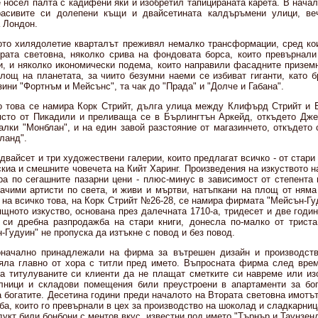
е носел палта с кадифени яки и изобретил тапицираната карета. В нача
асивите си долепени къщи и двайсетината калдъръмени улици, ве
 Лондон.
ото хилядолетие кварталът преживял немалко трансформации, сред ко
рата световна, няколко срива на фондовата борса, които превърнал
, и няколко икономически подема, които направили фасадните призем
площ на планетата, за чиито безумни наеми се избиват гиганти, като б
ини "Фортнъм и Мейсънс", та чак до "Прада" и "Долче и Габана".
о това се намира Корк Стрийт, дълга улица между Клифърд Стрийт и 
сто от Пикадили и преливаща се в Бърлингтън Аркейд, откъдето Дже
алки "Монблан", и на един завой разстояние от магазинчето, откъдето 
ланд".
двайсет и три художествени галерии, които предлагат всичко - от стар
киа и смешните човечета на Кийт Харинг. Произведения на изкуството н
а по сегашните пазарни цени - плюс-минус в зависимост от степента в
начими артисти по света, и живи и мъртви, натъпкани на площ от няма
а на всичко това, на Корк Стрийт №26-28, се намира фирмата "Мейсън-Гу
щното изкуство, основана през далечната 1710-а, тридесет и две годи
 си дребна разпродажба на стари книги, донесла по-малко от триста
-Гудуин" не пропуска да изтъкне с повод и без повод.
начално принадлежали на фирма за вътрешен дизайн и производств
яла главно от хора с титли пред името. Въпросната фирма след вре
а титулуваните си клиенти да не плащат сметките си навреме или и
лници и складови помещения били преустроени в апартаменти за бог
 богатите. Десетина години преди началото на Втората световна имотъ
ба, които го превърнали в цех за производство на шоколад и сладкарница
укт били бонбони с ментов вкус, известни под името "Търнър и Таунзен