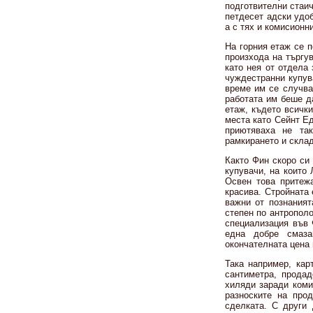
подготвителни стаич
петдесет адски удоб
а с тях и комисионн
На горния етаж се 
произхода на търгу
като нея от отдела
чуждестранни купув
време им се случваш
работата им беше да
етаж, където всичк
места като Сейнт Е
приютяваха не так
рамкирането и склад
Както Фин скоро си 
купувачи, на които
Освен това притеж
красива. Стройната 
важни от познаният
степен по антрополо
специализация във 
една добре смаза
окончателната цена 
Така например, ка
сантиметра, продад
хиляди заради коми
разноските на про
сделката. С други